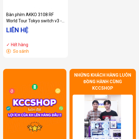
Bàn phím AKKO 3108 RF
World Tour Tokyo switch v3 -
Cream Blue
LIÊN HỆ
✓ Hết hàng
+
So sánh
NHỮNG KHÁCH HÀNG LUÔN
ĐỒNG HÀNH CÙNG
KCCSHOP