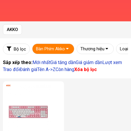
AKKO
Bàn Phím Akko
Thương hiệu
Loại 
Bộ lọc
Sắp xếp theo:
Mới nhất
Giá tăng dần
Giá giảm dần
Lượt xem
Trao đổi
Đánh giá
Tên A->Z
Còn hàng
Xóa bộ lọc