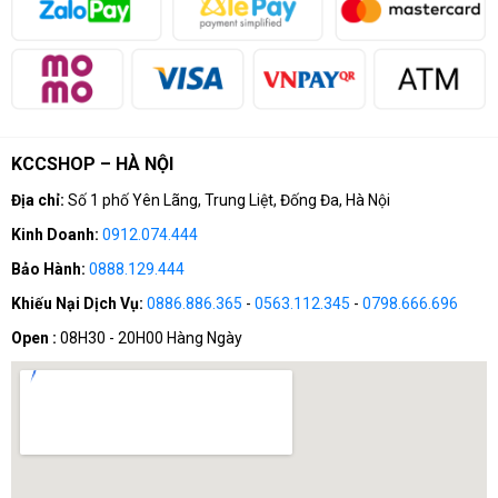
Email: khanhchungcomputer@gmail.com
KCCSHOP – HÀ NỘI
Địa chỉ:
Số 1 phố Yên Lãng, Trung Liệt, Đống Đa, Hà Nội
Kinh Doanh:
0912.074.444
Bảo Hành:
0888.129.444
Khiếu Nại Dịch Vụ:
0886.886.365
-
0563.112.345
-
0798.666.696
Open :
08H30 - 20H00 Hàng Ngày