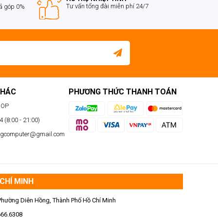
Tư vấn tổng đài miễn phí 24/7
rả góp 0%
KHÁC
PHƯƠNG THỨC THANH TOÁN
HOP
 (8:00 - 21:00)
ngcomputer@gmail.com
CHÍ MINH
Phường Diên Hồng, Thành Phố Hồ Chí Minh
666.6308