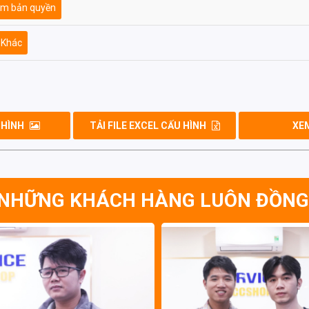
m bản quyền
 Khác
 HÌNH
TẢI FILE EXCEL CẤU HÌNH
XEM
NHỮNG KHÁCH HÀNG LUÔN ĐỒNG