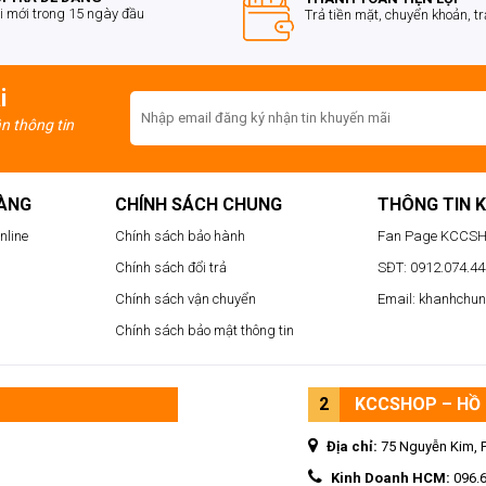
i mới trong 15 ngày đầu
Trả tiền mặt, chuyển khoản, t
i
ận thông tin
HÀNG
CHÍNH SÁCH CHUNG
THÔNG TIN 
nline
Chính sách bảo hành
Fan Page KCCS
Chính sách đổi trả
SĐT: 0912.074.444
Chính sách vận chuyển
Email: khanhchu
Chính sách bảo mật thông tin
2
KCCSHOP – HỒ 
Địa chỉ:
75 Nguyễn Kim, 
Kinh Doanh HCM:
096.