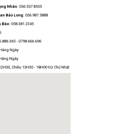
ọng Nhân:
056.557.8555
an Bảo Long:
056.987.5888
a Bảo:
058.381.2345
5
6.886.365
-
0798.666.696
 Hàng Ngày
 Hàng Ngày
2H00, Chiều 13H30 - 18H00 trừ Chủ Nhật