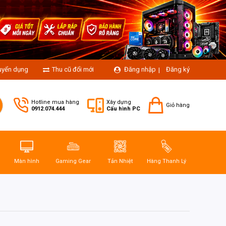
uyển dụng
Thu cũ đổi mới
Đăng nhập
Đăng ký
|
Hotline mua hàng
Xây dựng
Giỏ hàng
0912.074.444
Cấu hình PC
Màn hình
Gaming Gear
Tản Nhiệt
Hàng Thanh Lý