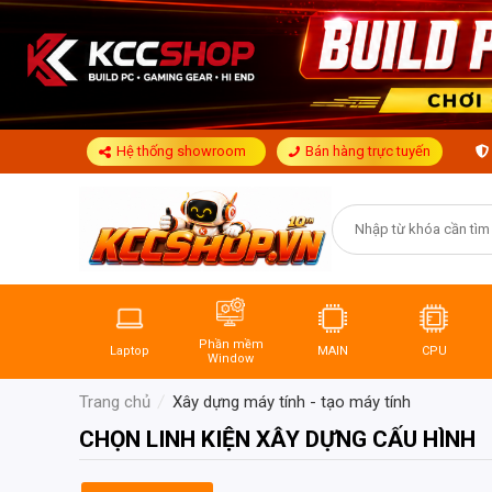
Hệ thống showroom
Bán hàng trực tuyến
Phần mềm
Laptop
MAIN
CPU
Window
Trang chủ
Xây dựng máy tính - tạo máy tính
CHỌN LINH KIỆN XÂY DỰNG CẤU HÌNH