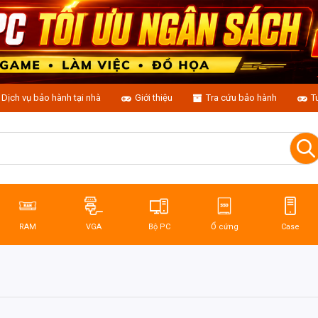
Dịch vụ bảo hành tại nhà
Giới thiệu
Tra cứu bảo hành
T
RAM
VGA
Bộ PC
Ổ cứng
Case