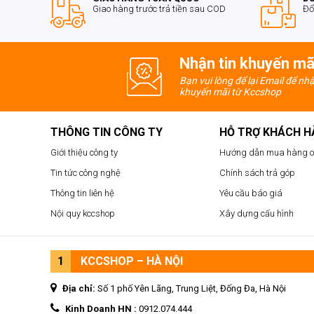
Giao hàng trước trả tiền sau COD
Đổ
Nhận tin khuyến mã
Bạn vui lòng để lại Email để nh
khuyến mãi từ Kccshop
THÔNG TIN CÔNG TY
HỖ TRỢ KHÁCH 
Giới thiệu công ty
Hướng dẫn mua hàng o
Tin tức công nghệ
Chính sách trả góp
Thông tin liên hệ
Yêu cầu báo giá
Nội quy kccshop
Xây dựng cấu hình
1
KCCSHOP – HÀ NỘI
Địa chỉ:
Số 1 phố Yên Lãng, Trung Liệt, Đống Đa, Hà Nội
Kinh Doanh HN :
0912.074.444