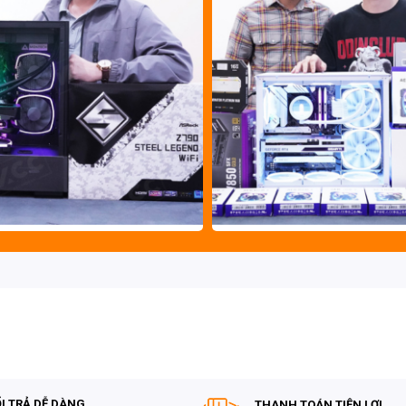
I TRẢ DỄ DÀNG
THANH TOÁN TIỆN LỢI