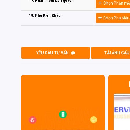
17. Phần mềm bản quyền
Chọn Phần mề
18. Phụ Kiện Khác
Chọn Phụ Kiện
YÊU CẦU TƯ VẤN
TẢI ẢNH CẤU