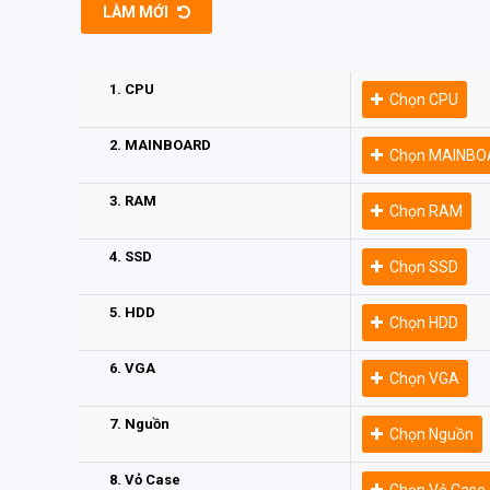
LÀM MỚI
1. CPU
Chọn CPU
2. MAINBOARD
Chọn MAINBO
3. RAM
Chọn RAM
4. SSD
Chọn SSD
5. HDD
Chọn HDD
6. VGA
Chọn VGA
7. Nguồn
Chọn Nguồn
8. Vỏ Case
Chọn Vỏ Case