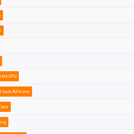
h
m
t khí CPU
 nước All in one
Case
ing