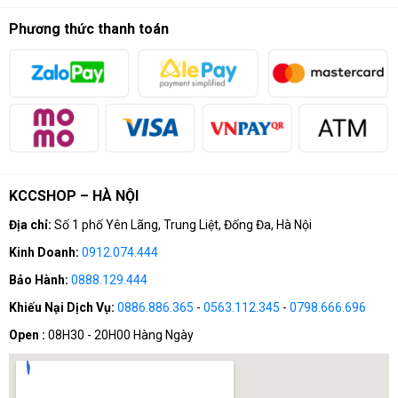
Chính sách đổi trả
Xây dựng cấu hình
Fan Page KCCSHOP
Phương thức thanh toán
Chính sách vận chuyển
SĐT: 0912.074.444 (8:00 - 20:00)
Chính sách bảo mật thông tin
Email: khanhchungcomputer@gmail.com
KCCSHOP – HÀ NỘI
Địa chỉ:
Số 1 phố Yên Lãng, Trung Liệt, Đống Đa, Hà Nội
Kinh Doanh:
0912.074.444
Bảo Hành:
0888.129.444
Khiếu Nại Dịch Vụ:
0886.886.365
-
0563.112.345
-
0798.666.696
Open :
08H30 - 20H00 Hàng Ngày