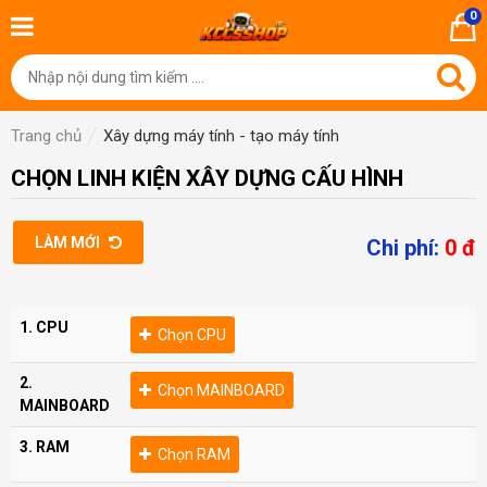
0
Trang chủ
Xây dựng máy tính - tạo máy tính
CHỌN LINH KIỆN XÂY DỰNG CẤU HÌNH
LÀM MỚI
Chi phí:
0
đ
1. CPU
Chọn CPU
2.
Chọn MAINBOARD
MAINBOARD
3. RAM
Chọn RAM