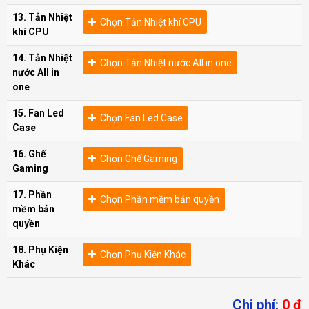
13. Tản Nhiệt
Chọn Tản Nhiệt khí CPU
khí CPU
14. Tản Nhiệt
Chọn Tản Nhiệt nước All in one
nước All in
one
15. Fan Led
Chọn Fan Led Case
Case
16. Ghế
Chọn Ghế Gaming
Gaming
17. Phần
Chọn Phần mềm bản quyền
mềm bản
quyền
18. Phụ Kiện
Chọn Phụ Kiện Khác
Khác
Chi phí:
0
đ