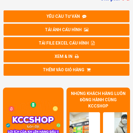
YÊU CẦU TƯ VẤN
TẢI ẢNH CẤU HÌNH
TẢI FILE EXCEL CẤU HÌNH
XEM & IN
THÊM VÀO GIỎ HÀNG
NHỮNG KHÁCH HÀNG LUÔN
ĐỒNG HÀNH CÙNG
KCCSHOP