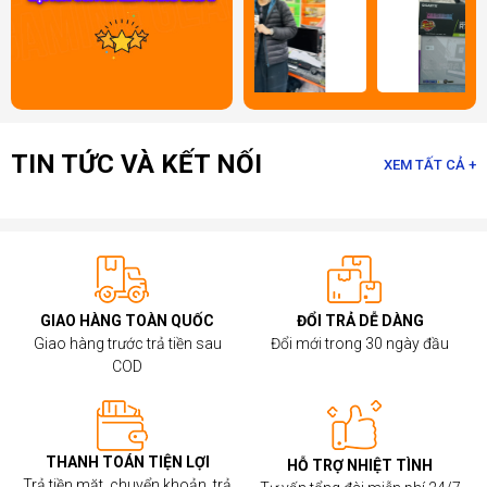
TIN TỨC VÀ KẾT NỐI
XEM TẤT CẢ +
GIAO HÀNG TOÀN QUỐC
ĐỔI TRẢ DỄ DÀNG
Giao hàng trước trả tiền sau
Đổi mới trong 30 ngày đầu
COD
THANH TOÁN TIỆN LỢI
HỖ TRỢ NHIỆT TÌNH
Trả tiền mặt, chuyển khoản, trả