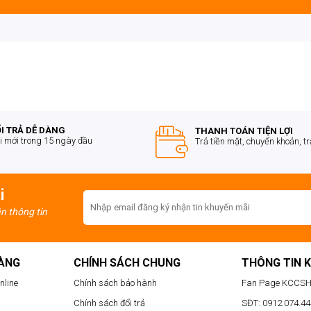
I TRẢ DỄ DÀNG
THANH TOÁN TIỆN LỢI
i mới trong 15 ngày đầu
Trả tiền mặt, chuyển khoản, t
i
ận thông tin
HÀNG
CHÍNH SÁCH CHUNG
THÔNG TIN 
nline
Chính sách bảo hành
Fan Page KCCS
Chính sách đổi trả
SĐT: 0912.074.444