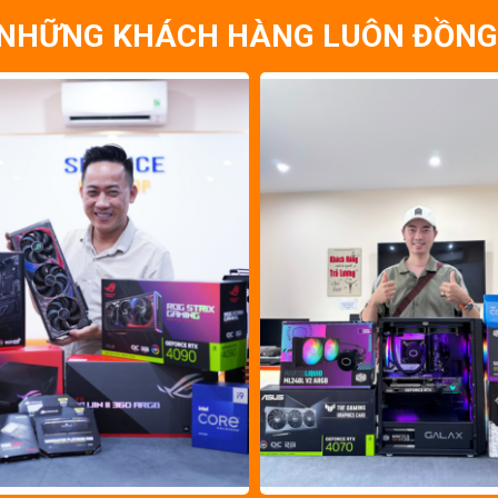
NHỮNG KHÁCH HÀNG LUÔN ĐỒNG