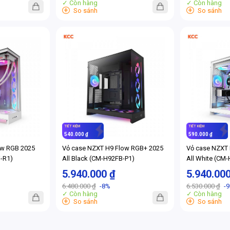
✓ Còn hàng
✓ Còn hàng
+
+
So sánh
So sánh
TIẾT KIỆM
TIẾT KIỆM
540.000 ₫
590.000 ₫
ow RGB 2025
Vỏ case NZXT H9 Flow RGB+ 2025
Vỏ case NZXT
-R1)
All Black (CM-H92FB-P1)
All White (CM
5.940.000 ₫
5.940.00
6.480.000 ₫
-8%
6.530.000 ₫
-
✓ Còn hàng
✓ Còn hàng
+
+
So sánh
So sánh