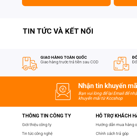
TIN TỨC VÀ KẾT NỐI
GIAO HÀNG TOÀN QUỐC
ĐỔ
Giao hàng trước trả tiền sau COD
Đổ
Nhận tin khuyến mã
Bạn vui lòng để lại Email để nh
khuyến mãi từ Kccshop
THÔNG TIN CÔNG TY
HỖ TRỢ KHÁCH 
Giới thiệu công ty
Hướng dẫn mua hàng o
Tin tức công nghệ
Chính sách trả góp