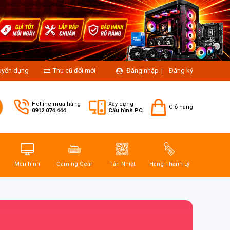
uyển dụng
Thu cũ đổi mới
Đăng nhập
Đăng ký
|
Hotline mua hàng
Xây dựng
Giỏ hàng
0912.074.444
Cấu hình PC
Màn hình
Gaming Gear
Tản Nhiệt
Hàng Thanh Lý