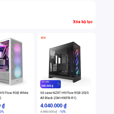
Xóa bộ lọc
TIẾT KIỆM
440.000 ₫
 H5 Flow RGB White
Vỏ case NZXT H9 Flow RGB 2025
)
All Black (CM-H92FB-R1)
0 ₫
4.040.000 ₫
10%
4.480.000 ₫
-10%