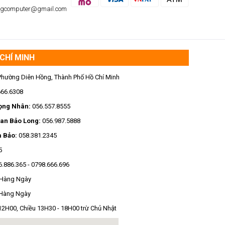
ngcomputer@gmail.com
CHÍ MINH
Phường Diên Hồng, Thành Phố Hồ Chí Minh
666.6308
ọng Nhân:
056.557.8555
an Bảo Long:
056.987.5888
a Bảo:
058.381.2345
5
6.886.365
-
0798.666.696
 Hàng Ngày
 Hàng Ngày
2H00, Chiều 13H30 - 18H00 trừ Chủ Nhật