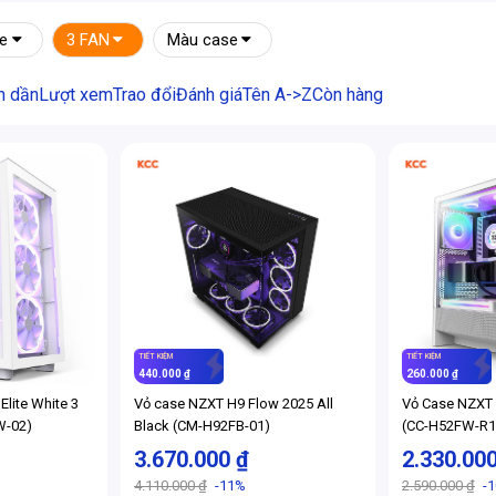
se
3 FAN
Màu case
m dần
Lượt xem
Trao đổi
Đánh giá
Tên A->Z
Còn hàng
TIẾT KIỆM
TIẾT KIỆM
440.000 ₫
260.000 ₫
Elite White 3
Vỏ case NZXT H9 Flow 2025 All
Vỏ Case NZXT
W-02)
Black (CM-H92FB-01)
(CC-H52FW-R1
3.670.000 ₫
2.330.00
4.110.000 ₫
-11%
2.590.000 ₫
-