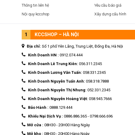
Thông tin liên hệ
Yêu cầu báo giá
Nội quy kccshop
Xây dựng cấu hình
1
KCCSHOP – HÀ NỘI
Địa chỉ:
Số 1 phố Yên Lãng, Trung Liệt, Đống Đa, Hà Nội
Kinh Doanh HN :
0912.074.444
Kinh Doanh Lê Trung Kiên:
056.311.2345
Kinh Doanh Lương Văn Tuấn:
058.331.2345
Kinh Doanh Nguyễn Tuấn Anh:
058.318.7888
Kinh Doanh Nguyễn Thị Nhung:
052.331.2345
Kinh Doanh Nguyễn Hoàng Việt:
058.945.7666
Bảo Hành :
0888.129.444
Khiếu Nại Dịch Vụ :
0886.886.365
-
0798.666.696
Mở cửa :
08H30 - 20H00 Hàng Ngày
Mở kho :
08H30 - 20H00 Hàng Ngày