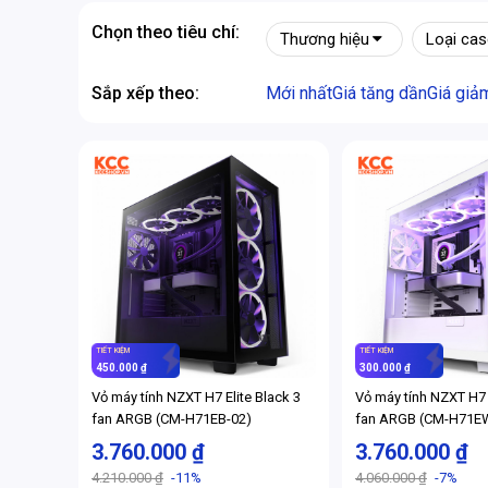
Chọn theo tiêu chí:
Thương hiệu
Loại ca
Sắp xếp theo:
Mới nhất
Giá tăng dần
Giá giả
TIẾT KIỆM
TIẾT KIỆM
450.000 ₫
300.000 ₫
Vỏ máy tính NZXT H7 Elite Black 3
Vỏ máy tính NZXT H7 
fan ARGB (CM-H71EB-02)
fan ARGB (CM-H71E
3.760.000 ₫
3.760.000 ₫
4.210.000 ₫
-11%
4.060.000 ₫
-7%