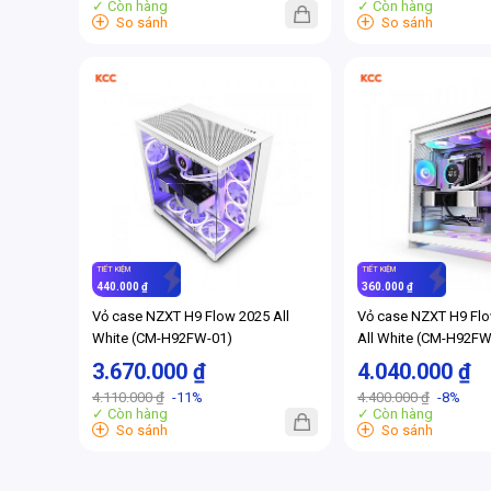
✓ Còn hàng
✓ Còn hàng
+
+
So sánh
So sánh
TIẾT KIỆM
TIẾT KIỆM
440.000 ₫
360.000 ₫
Vỏ case NZXT H9 Flow 2025 All
Vỏ case NZXT H9 Fl
White (CM-H92FW-01)
All White (CM-H92FW
3.670.000 ₫
4.040.000 ₫
4.110.000 ₫
-11%
4.400.000 ₫
-8%
✓ Còn hàng
✓ Còn hàng
+
+
So sánh
So sánh