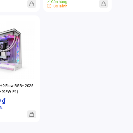
✓ Còn hàng
+
So sánh
 H9 Flow RGB+ 2025
-H92FW-P1)
0 ₫
9%