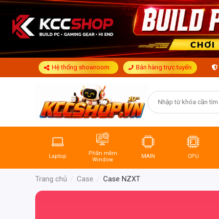
Hệ thống showroom
Bán hàng trực tuyến
Phần mềm
Laptop
MAIN
CPU
Window
Trang chủ
Case
Case NZXT