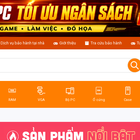
Dịch vụ bảo hành tại nhà
Giới thiệu
Tra cứu bảo hành
T
RAM
VGA
Bộ PC
Ổ cứng
Case