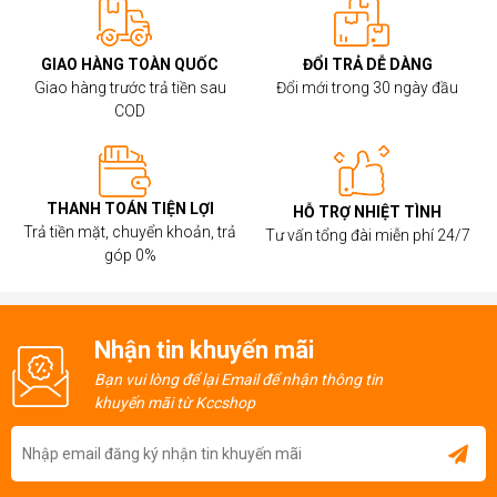
GIAO HÀNG TOÀN QUỐC
ĐỔI TRẢ DỄ DÀNG
Giao hàng trước trả tiền sau
Đổi mới trong 30 ngày đầu
COD
THANH TOÁN TIỆN LỢI
HỖ TRỢ NHIỆT TÌNH
Trả tiền mặt, chuyển khoản, trả
Tư vấn tổng đài miễn phí 24/7
góp 0%
Nhận tin khuyến mãi
Bạn vui lòng để lại Email để nhận thông tin
khuyến mãi từ Kccshop