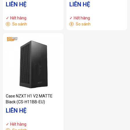
Trắng)
LIÊN HỆ
LIÊN HỆ
✓ Hết hàng
✓ Hết hàng
+
+
So sánh
So sánh
Case NZXT H1 V2 MATTE
Black (CS-H11BB-EU)
LIÊN HỆ
✓ Hết hàng