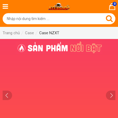
0
Trang chủ
Case
Case NZXT