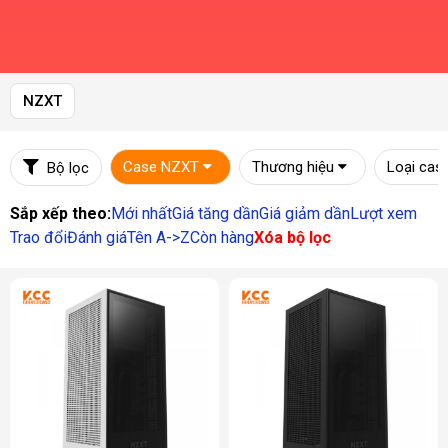
NZXT
Case NZXT
Thương hiệu
Loại cas
Bộ lọc
Sắp xếp theo:
Mới nhất
Giá tăng dần
Giá giảm dần
Lượt xem
Trao đổi
Đánh giá
Tên A->Z
Còn hàng
Xóa bộ lọc