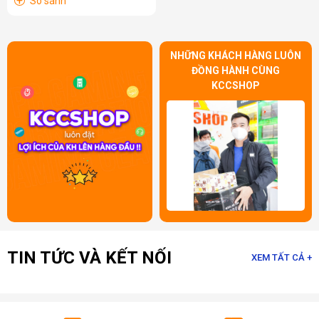
+
So sánh
NHỮNG KHÁCH HÀNG LUÔN
ĐỒNG HÀNH CÙNG
KCCSHOP
TIN TỨC VÀ KẾT NỐI
XEM TẤT CẢ +