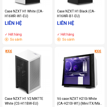
Case NZXT H1 White (CA-
Case NZXT H1 Black (CA-
H16WR-W1-EU)
H16WR-B1-EU)
LIÊN HỆ
LIÊN HỆ
✓ Hết hàng
✓ Hết hàng
+
+
So sánh
So sánh
Case NZXT H1 V2 MATTE
Vỏ case NZXT H210i White
White (CS-H11BW-EU)
(CA-H210I-W1) (Mini ITX/Màu