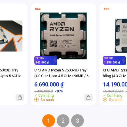
TIẾT KIỆM
TIẾT KIỆM
740.000 ₫
1.850.000 ₫
50X3D Tray
CPU AMD Ryzen 5 7500x3D Tray
CPU AMD Ryzen
 Upto 5.6GHz /
(4.0 GHz Upto 4.5 GHz / 96MB / 6
hãng (4.3 GHz
Threads / 120W
Cores, 12 Threads / 65W / AM5)
/ 16 Cores, 32
6.690.000 ₫
14.190.0
Socket AM5) (
7.430.000 ₫
-10%
16.040.000 ₫
✓ Còn hàng
✓ Còn hàng
+
+
So sánh
So sánh
1
2
3