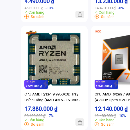
4.490.000 ₫
13.230.000 ₫
(Full VAT)
AM5) (Full VAT)
4.980.000 ₫
-10%
14.420.000 ₫
-8%
✓ Còn hàng
✓ Còn hàng
+
+
So sánh
So sánh
TIẾT KIỆM
TIẾT KIỆM
2.520.000 ₫
1.340.000 ₫
CPU AMD Ryzen 9 9950X3D Tray
CPU AMD Ryzen 7 9
Chính Hãng (AMD AM5 - 16 Core -
(4.7GHz Up to 5.2GHz
32 Thread - Base 4.3Ghz - Turbo
luồng / 104MB / AM5
17.880.000 ₫
12.140.000 ₫
5.7Ghz - Cache 140MB)
20.400.000 ₫
-7%
13.480.000 ₫
-10%
✓ Còn hàng
✓ Còn hàng
+
+
So sánh
So sánh