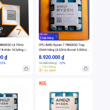
TIẾT KIỆM
1.160.000 ₫
9800X3D (4.7GHz
CPU AMD Ryzen 7 7800X3D Tray
 8 nhân 16 luồng /
Chính hãng (4.2GHz Boost 5.0GHz /
8 nhân 16 luồng / 104MB / AM5)
00 ₫
8.920.000 ₫
-12%
10.080.000 ₫
-12%
✓ Còn hàng
+
So sánh