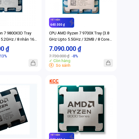
TIẾT KIỆM
640.000 ₫
n 7 9800X3D Tray
CPU AMD Ryzen 7 9700X Tray (3.8
 5.2GHz / 8 nhân 16
GHz Upto 5.5GHz / 32MB / 8 Cores,
/ AM5) (Full VAT)
16 Threads / 65W / Socket AM5)
00 ₫
7.090.000 ₫
(Full VAT)
-13%
7.730.000 ₫
-8%
✓ Còn hàng
+
So sánh
TIẾT KIỆM