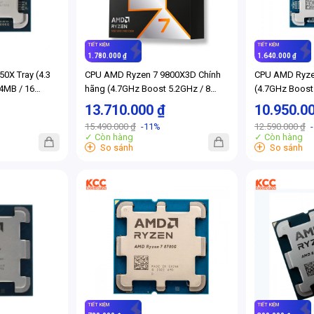
TIẾT KIỆM
TIẾT KIỆM
1.780.000 ₫
1.640.000 ₫
0X Tray (4.3
CPU AMD Ryzen 7 9800X3D Chính
CPU AMD Ryze
4MB / 16
hãng (4.7GHz Boost 5.2GHz / 8
(4.7GHz Boost
170W / Socket
nhân 16 luồng / 104MB / AM5)
luồng / 104MB 
13.710.000 ₫
10.950.0
15.490.000 ₫
-11%
12.590.000 ₫
✓ Còn hàng
✓ Còn hàng
+
+
So sánh
So sánh
TIẾT KIỆM
TIẾT KIỆM