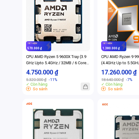
TIẾT KIỆM
TIẾT KIỆM
570.000 ₫
1.380.000 ₫
CPU AMD Ryzen 5 9600X Tray (3.9
CPU AMD Ryzen 9 9
GHz Upto 5.4GHz / 32MB / 6 Cores,
(4.4GHz Up to 5.5GHz
12 Threads / 65W / Socket AM5)
luồng / 12MB / AM5)
4.750.000 ₫
17.260.000 ₫
(Full VAT)
5.320.000 ₫
-11%
18.640.000 ₫
-7%
✓ Còn hàng
✓ Còn hàng
+
+
So sánh
So sánh