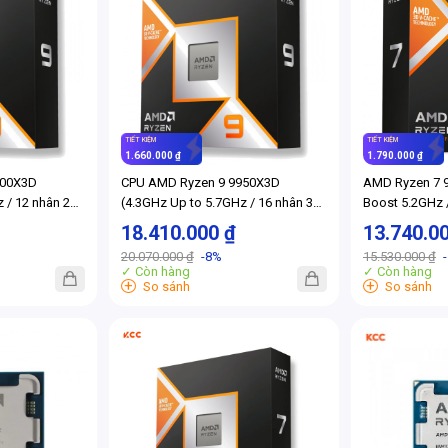
TIẾT KIỆM
TIẾT KIỆM
1.660.000 ₫
1.790.000 ₫
900X3D
CPU AMD Ryzen 9 9950X3D
AMD Ryzen 7 
 / 12 nhân 24
(4.3GHz Up to 5.7GHz / 16 nhân 32
Boost 5.2GHz /
luồng / 16MB / AM5)
104MB / AM5)
18.410.000 ₫
13.740.0
20.070.000 ₫
-8%
15.530.000 ₫
✓ Còn hàng
✓ Còn hàng
+
+
So sánh
So sánh