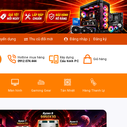
uyển dụng
Thu cũ đổi mới
Đăng nhập
Đăng ký
|
Hotline mua hàng
Xây dựng
Giỏ hàng
0912.074.444
Cấu hình PC
Màn hình
Gaming Gear
Tản Nhiệt
Hàng Thanh Lý