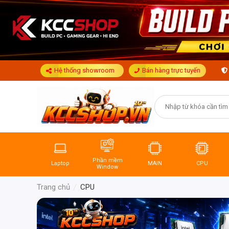
Hệ thống showroom
Bán hàng trực tuyến
Phần mềm
Laptop
MAIN
CPU
Window
Trang chủ
CPU