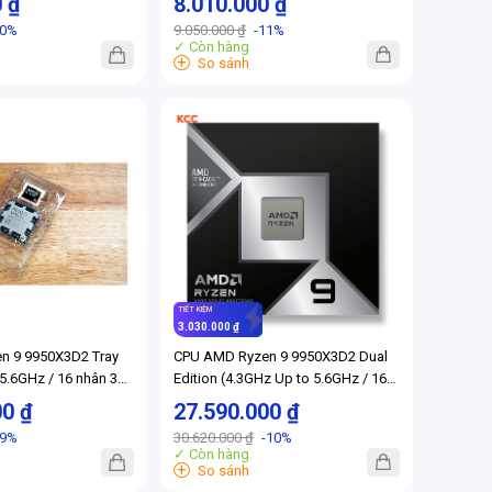
0 ₫
8.010.000 ₫
Socket AM5)
10%
9.050.000 ₫
-11%
✓ Còn hàng
+
So sánh
TIẾT KIỆM
3.030.000 ₫
n 9 9950X3D2 Tray
CPU AMD Ryzen 9 9950X3D2 Dual
5.6GHz / 16 nhân 32
Edition (4.3GHz Up to 5.6GHz / 16
 / AM5)
nhân 32 luồng / 192MB / AM5)
00 ₫
27.590.000 ₫
-9%
30.620.000 ₫
-10%
✓ Còn hàng
+
So sánh