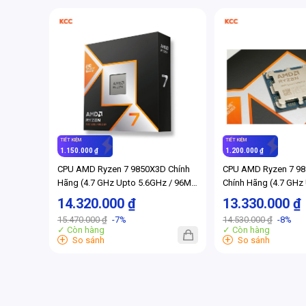
TIẾT KIỆM
TIẾT KIỆM
1.150.000 ₫
1.200.000 ₫
CPU AMD Ryzen 7 9850X3D Chính
CPU AMD Ryzen 7 98
Hãng (4.7 GHz Upto 5.6GHz / 96MB
Chính Hãng (4.7 GHz
/ 8 Cores, 16 Threads / 120W /
96MB / 8 Cores, 16 
14.320.000 ₫
13.330.000 ₫
Socket AM5)
/ Socket AM5)
15.470.000 ₫
-7%
14.530.000 ₫
-8%
✓ Còn hàng
✓ Còn hàng
+
+
So sánh
So sánh