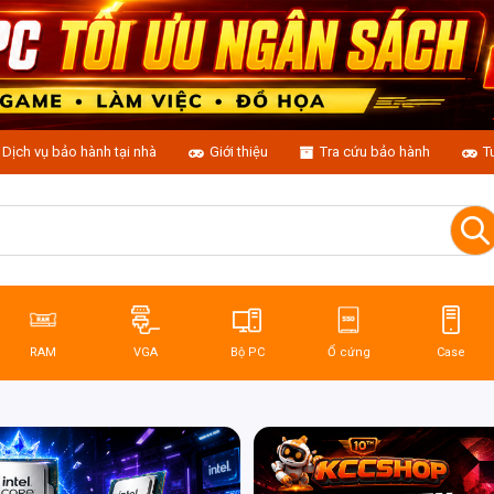
Dịch vụ bảo hành tại nhà
Giới thiệu
Tra cứu bảo hành
T
RAM
VGA
Bộ PC
Ổ cứng
Case