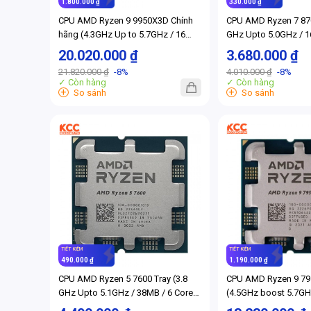
1.800.000 ₫
330.000 ₫
CPU AMD Ryzen 9 9950X3D Chính
CPU AMD Ryzen 7 870
hãng (4.3GHz Up to 5.7GHz / 16
GHz Upto 5.0GHz / 1
nhân 32 luồng / 16MB / AM5)
16 Threads / 65W / 
20.020.000 ₫
3.680.000 ₫
(Full VAT)
21.820.000 ₫
-8%
4.010.000 ₫
-8%
✓ Còn hàng
✓ Còn hàng
+
+
So sánh
So sánh
TIẾT KIỆM
TIẾT KIỆM
490.000 ₫
1.190.000 ₫
CPU AMD Ryzen 5 7600 Tray (3.8
CPU AMD Ryzen 9 79
GHz Upto 5.1GHz / 38MB / 6 Cores,
(4.5GHz boost 5.7GH
12 Threads / 65W / Socket AM5)
luồng, 80MB Cache, 