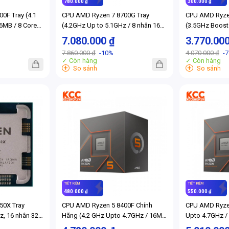
780.000 ₫
300.000 ₫
0F Tray (4.1
CPU AMD Ryzen 7 8700G Tray
CPU AMD Ryze
6MB / 8 Cores,
(4.2GHz Up to 5.1GHz / 8 nhân 16
(3.5GHz Boost
Socket AM5)
luồng / 24MB / AM5) (Full VAT)
luồng / 22MB /
7.080.000 ₫
3.770.00
7.860.000 ₫
-10%
4.070.000 ₫
-
✓ Còn hàng
✓ Còn hàng
+
+
So sánh
So sánh
TIẾT KIỆM
TIẾT KIỆM
480.000 ₫
550.000 ₫
50X Tray
CPU AMD Ryzen 5 8400F Chính
CPU AMD Ryzen
z, 16 nhân 32
Hãng (4.2 GHz Upto 4.7GHz / 16MB
Upto 4.7GHz / 
170W, Socket
/ 6 Cores, 12 Threads / 65W /
Threads / 65W