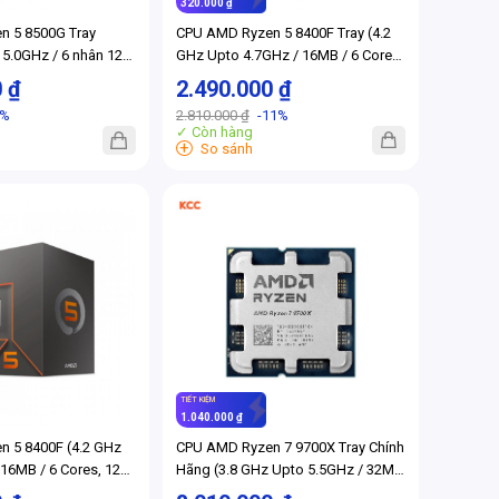
320.000 ₫
n 5 8500G Tray
CPU AMD Ryzen 5 8400F Tray (4.2
 5.0GHz / 6 nhân 12
GHz Upto 4.7GHz / 16MB / 6 Cores,
 AM5) (Full VAT)
12 Threads / 65W / Socket AM5)
0 ₫
2.490.000 ₫
(Full VAT)
7%
2.810.000 ₫
-11%
✓ Còn hàng
+
So sánh
TIẾT KIỆM
1.040.000 ₫
 5 8400F (4.2 GHz
CPU AMD Ryzen 7 9700X Tray Chính
16MB / 6 Cores, 12
Hãng (3.8 GHz Upto 5.5GHz / 32MB
 / Socket AM5)
/ 8 Cores, 16 Threads / 65W /