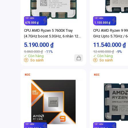
TIẾT KIỆM
TIẾT KIỆM
670.000 ₫
1.150.000 ₫
CPU AMD Ryzen 5 7600X Tray
CPU AMD Ryzen 9 995
(4.7GHz boost 5.3GHz, 6 nhân 12
GHz Upto 5.7GHz / 6
luồng, 38MB Cache, 105W, Socket
Cores, 32 Threads / 
5.190.000 ₫
11.540.000 ₫
AM5) (Full VAT)
AM5) (Full VAT)
5.860.000 ₫
-11%
12.690.000 ₫
-9%
✓ Còn hàng
✓ Còn hàng
+
+
So sánh
So sánh
TIẾT KIỆM
TIẾT KIỆM