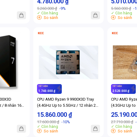
4.780.000 ₫
5.010.00
Socket AM5)
5.260.000 ₫
-9%
5.560.000 ₫
-
✓ Còn hàng
✓ Còn hàng
+
+
So sánh
So sánh
TIẾT KIỆM
TIẾT KIỆM
1.740.000 ₫
2.520.000 ₫
800X3D
CPU AMD Ryzen 9 9900X3D Tray
CPU AMD Ryze
 / 8 nhân 16
(4.4GHz Up to 5.5GHz / 12 nhân 24
(4.3GHz Up to 
)
luồng / 140MB / AM5)
luồng / 192MB
15.860.000 ₫
25.190.0
17.600.000 ₫
-10%
27.710.000 ₫
✓ Còn hàng
✓ Còn hàng
+
+
So sánh
So sánh