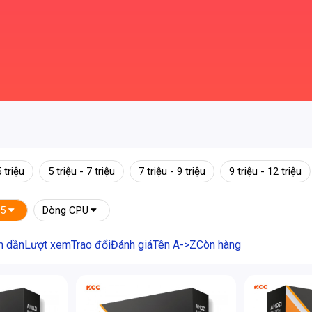
5 triệu
5 triệu - 7 triệu
7 triệu - 9 triệu
9 triệu - 12 triệu
5
Dòng CPU
m dần
Lượt xem
Trao đổi
Đánh giá
Tên A->Z
Còn hàng