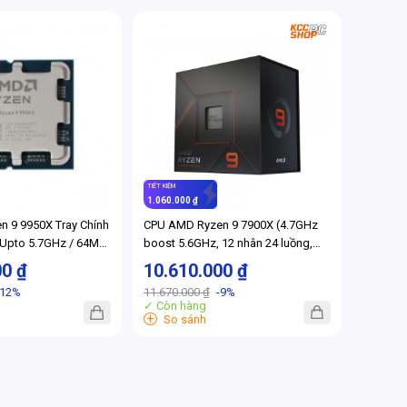
TIẾT KIỆM
1.060.000 ₫
 9 9950X Tray Chính
CPU AMD Ryzen 9 7900X (4.7GHz
 Upto 5.7GHz / 64MB
boost 5.6GHz, 12 nhân 24 luồng,
 Threads / 170W /
76MB Cache, 170W, Socket AM5)
00 ₫
10.610.000 ₫
Full VAT)
-12%
11.670.000 ₫
-9%
✓ Còn hàng
+
So sánh