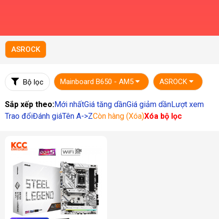
ASROCK
Mainboard B650 - AM5
ASROCK
Bộ lọc
Sắp xếp theo:
Mới nhất
Giá tăng dần
Giá giảm dần
Lượt xem
Trao đổi
Đánh giá
Tên A->Z
Còn hàng (Xóa)
Xóa bộ lọc