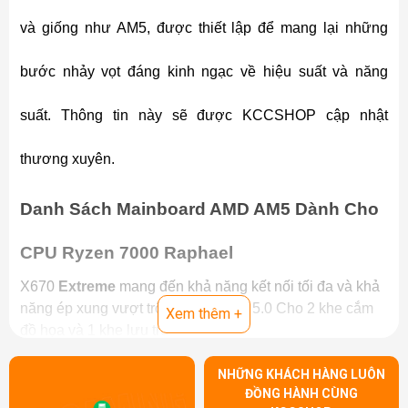
và giống như AM5, được thiết lập để mang lại những
bước nhảy vọt đáng kinh ngạc về hiệu suất và năng
suất. Thông tin này sẽ được KCCSHOP cập nhật
thương xuyên.
Danh Sách Mainboard AMD AM5 Dành Cho
CPU Ryzen 7000 Raphael
X670
Extreme
mang đến khả năng kết nối tối đa và khả
năng ép xung vượt trội, hỗ trợ PCle 5.0 Cho 2 khe cắm
Xem thêm +
đồ họa và 1 khe lưu trữ
X670 hỗ trợ ép xung cho những người đam mê hỗ trợ
PCle 5.0 với 1 khe lưu trữ và đồ họa tích hợp
NHỮNG KHÁCH HÀNG LUÔN
ĐỒNG HÀNH CÙNG
Bên cạnh đó B650 được thiết kế chủ yếu dành cho