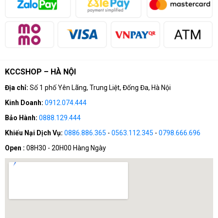
Email: khanhchungcomputer@gmail.com
KCCSHOP – HÀ NỘI
Địa chỉ:
Số 1 phố Yên Lãng, Trung Liệt, Đống Đa, Hà Nội
Kinh Doanh:
0912.074.444
Bảo Hành:
0888.129.444
Khiếu Nại Dịch Vụ:
0886.886.365
-
0563.112.345
-
0798.666.696
Open :
08H30 - 20H00 Hàng Ngày