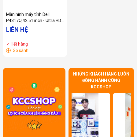
Màn hình máy tính Dell
P4317Q 42.51 inch - Ultra HD
4K
LIÊN HỆ
✓ Hết hàng
+
So sánh
NHỮNG KHÁCH HÀNG LUÔN
ĐỒNG HÀNH CÙNG
KCCSHOP