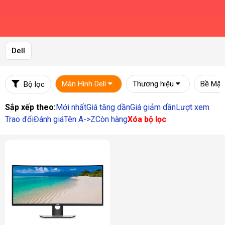
Dell
Màn Hình Dell
Thương hiệu
Bề Mặt
Bộ lọc
Sắp xếp theo:
Mới nhất
Giá tăng dần
Giá giảm dần
Lượt xem
Trao đổi
Đánh giá
Tên A->Z
Còn hàng
Xóa bộ lọc