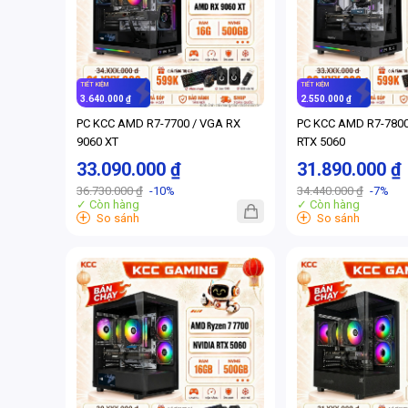
TIẾT KIỆM
TIẾT KIỆM
3.640.000 ₫
2.550.000 ₫
PC KCC AMD R7-7700 / VGA RX
PC KCC AMD R7-780
9060 XT
RTX 5060
33.090.000 ₫
31.890.000 ₫
36.730.000 ₫
-10%
34.440.000 ₫
-7%
✓ Còn hàng
✓ Còn hàng
+
+
So sánh
So sánh