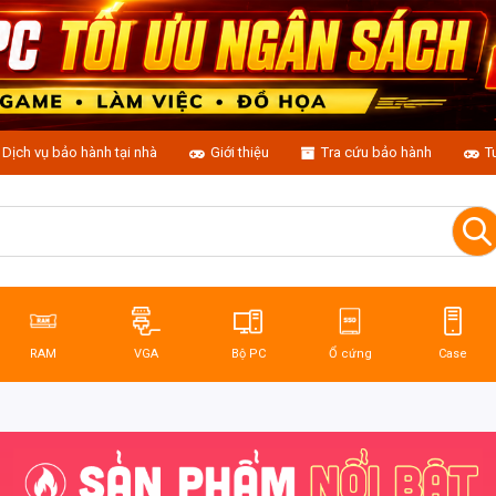
Dịch vụ bảo hành tại nhà
Giới thiệu
Tra cứu bảo hành
T
RAM
VGA
Bộ PC
Ổ cứng
Case