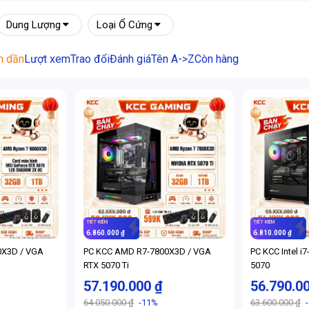
Dung Lượng
Loại Ổ Cứng
m dần
Lượt xem
Trao đổi
Đánh giá
Tên A->Z
Còn hàng
TIẾT KIỆM
TIẾT KIỆM
6.860.000 ₫
6.810.000 ₫
0X3D / VGA
PC KCC AMD R7-7800X3D / VGA
PC KCC Intel i
RTX 5070 Ti
5070
57.190.000 ₫
56.790.0
64.050.000 ₫
-11%
63.600.000 ₫