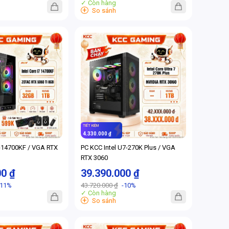
✓ Còn hàng
+
So sánh
TIẾT KIỆM
4.330.000 ₫
7-14700KF / VGA RTX
PC KCC Intel U7-270K Plus / VGA
RTX 3060
00 ₫
39.390.000 ₫
-11%
43.720.000 ₫
-10%
✓ Còn hàng
+
So sánh