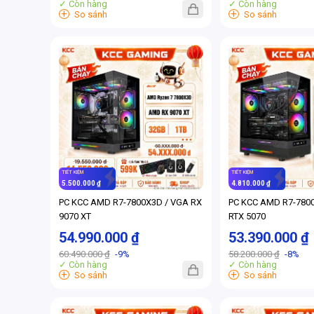
✓ Còn hàng
✓ Còn hàng
+
+
So sánh
So sánh
TIẾT KIỆM
TIẾT KIỆM
5.500.000 ₫
4.810.000 ₫
PC KCC AMD R7-7800X3D / VGA RX
PC KCC AMD R7-780
9070 XT
RTX 5070
54.990.000 ₫
53.390.000 ₫
60.490.000 ₫
-9%
58.200.000 ₫
-8%
✓ Còn hàng
✓ Còn hàng
+
+
So sánh
So sánh