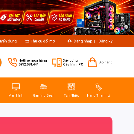
uyển dụng
Thu cũ đổi mới
Đăng nhập
Đăng ký
|
Hotline mua hàng
Xây dựng
Giỏ hàng
0912.074.444
Cấu hình PC
Màn hình
Gaming Gear
Tản Nhiệt
Hàng Thanh Lý