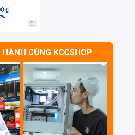
00 ₫
-7%
 HÀNH CÙNG KCCSHOP