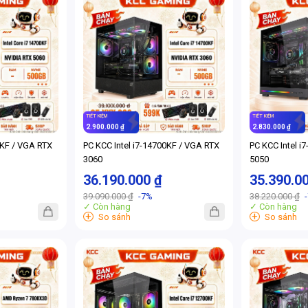
TIẾT KIỆM
TIẾT KIỆM
2.900.000 ₫
2.830.000 ₫
0KF / VGA RTX
PC KCC Intel i7-14700KF / VGA RTX
PC KCC Intel i
3060
5050
36.190.000 ₫
35.390.0
39.090.000 ₫
-7%
38.220.000 ₫
✓ Còn hàng
✓ Còn hàng
+
+
So sánh
So sánh