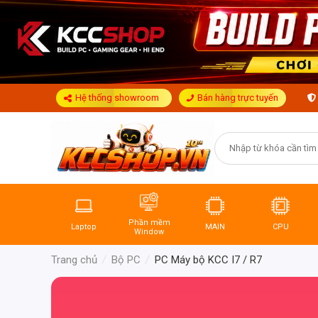
Hệ thống showroom
Bán hàng trực tuyến
Phần mềm
Laptop
MAIN
CPU
Window
Trang chủ
Bộ PC
PC Máy bộ KCC I7 / R7