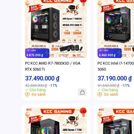
TIẾT KIỆM
TIẾT KIỆM
4.870.000 ₫
4.460.000 ₫
PC KCC AMD R7-7800X3D / VGA
PC KCC Intel i7-1470
RTX 5060 Ti
5060
37.490.000 ₫
37.190.000 ₫
42.360.000 ₫
-11%
41.650.000 ₫
-11%
✓ Còn hàng
✓ Còn hàng
+
+
So sánh
So sánh