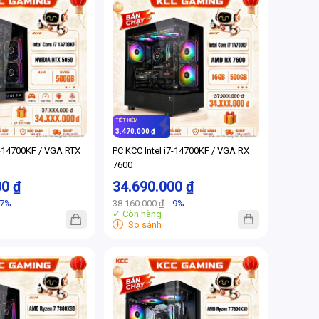
TIẾT KIỆM
3.470.000 ₫
7-14700KF / VGA RTX
PC KCC Intel i7-14700KF / VGA RX
7600
00 ₫
34.690.000 ₫
-7%
38.160.000 ₫
-9%
✓ Còn hàng
+
So sánh