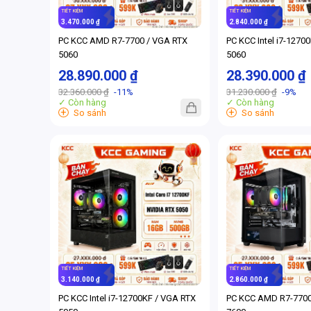
TIẾT KIỆM
TIẾT KIỆM
3.470.000 ₫
2.840.000 ₫
PC KCC AMD R7-7700 / VGA RTX
PC KCC Intel i7-1270
5060
5060
28.890.000 ₫
28.390.000 ₫
32.360.000 ₫
-11%
31.230.000 ₫
-9%
✓ Còn hàng
✓ Còn hàng
+
+
So sánh
So sánh
TIẾT KIỆM
TIẾT KIỆM
3.140.000 ₫
2.860.000 ₫
PC KCC Intel i7-12700KF / VGA RTX
PC KCC AMD R7-7700