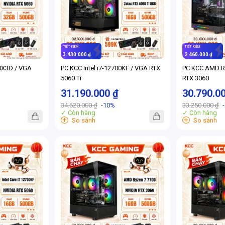
TIẾT KIỆM
TIẾT KIỆM
3.430.000 ₫
2.460.000 ₫
0X3D / VGA
PC KCC Intel i7-12700KF / VGA RTX
PC KCC AMD R
5060 Ti
RTX 3060
31.190.000 ₫
30.790.0
34.620.000 ₫
-10%
33.250.000 ₫
✓ Còn hàng
✓ Còn hàng
+
+
So sánh
So sánh