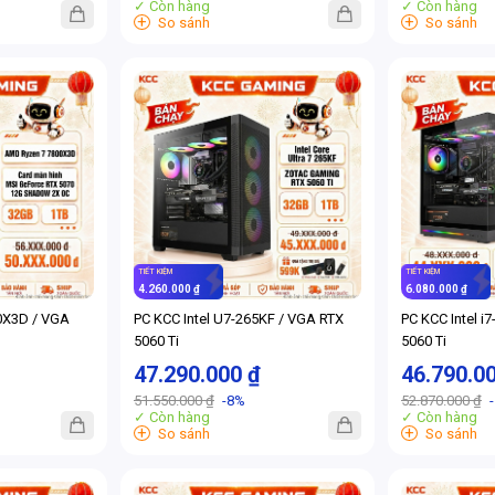
✓ Còn hàng
✓ Còn hàng
+
+
So sánh
So sánh
TIẾT KIỆM
TIẾT KIỆM
4.260.000 ₫
6.080.000 ₫
0X3D / VGA
PC KCC Intel U7-265KF / VGA RTX
PC KCC Intel i
5060 Ti
5060 Ti
47.290.000 ₫
46.790.0
51.550.000 ₫
-8%
52.870.000 ₫
✓ Còn hàng
✓ Còn hàng
+
+
So sánh
So sánh