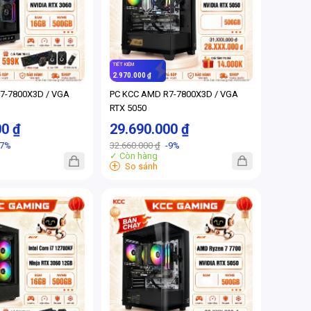
TIẾT KIỆM
2.970.000 ₫
7-7800X3D / VGA
PC KCC AMD R7-7800X3D / VGA
RTX 5050
00 ₫
29.690.000 ₫
-7%
32.660.000 ₫
-9%
✓ Còn hàng
+
So sánh