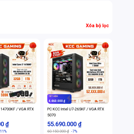
Xóa bộ lọc
TIẾT KIỆM
4.460.000 ₫
7-14700KF / VGA RTX
PC KCC Intel U7-265KF / VGA RTX
5070
00 ₫
55.690.000 ₫
-11%
60.150.000 ₫
-7%