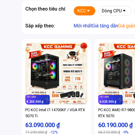
Chọn theo tiêu chí:
KCC
Dòng CPU
Sắp xếp theo:
Mới nhất
Giá tăng dần
Giá giả
TIẾT KIỆM
TIẾT KIỆM
8.200.000 ₫
6.020.000 ₫
PC KCC Intel i7-14700KF / VGA RTX
PC KCC AMD R7-980
5070 Ti
RTX 5070
63.090.000 ₫
60.190.000 ₫
71.290.000 ₫
-12%
66.210.000 ₫
-9%