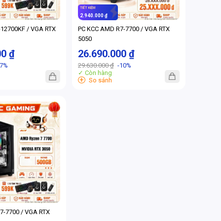
TIẾT KIỆM
2.940.000 ₫
7-12700KF / VGA RTX
PC KCC AMD R7-7700 / VGA RTX
5050
00 ₫
26.690.000 ₫
-7%
29.630.000 ₫
-10%
✓ Còn hàng
+
So sánh
7-7700 / VGA RTX