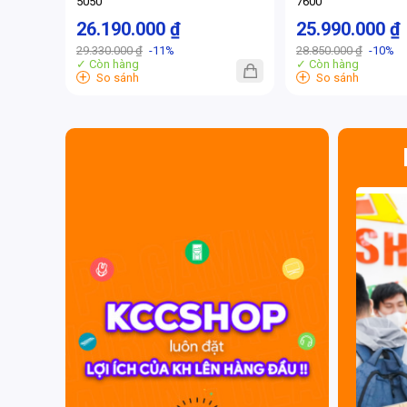
5050
7600
26.190.000 ₫
25.990.000 ₫
29.330.000 ₫
-11%
28.850.000 ₫
-10%
✓ Còn hàng
✓ Còn hàng
+
+
So sánh
So sánh