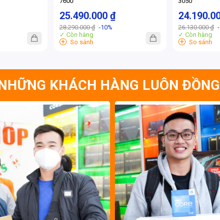
7600
3050
25.490.000 ₫
24.190.0
28.290.000 ₫
-10%
26.130.000 ₫
✓ Còn hàng
✓ Còn hàng
+
+
So sánh
So sánh
NHỮNG KHÁCH HÀNG LUÔN ĐỒNG