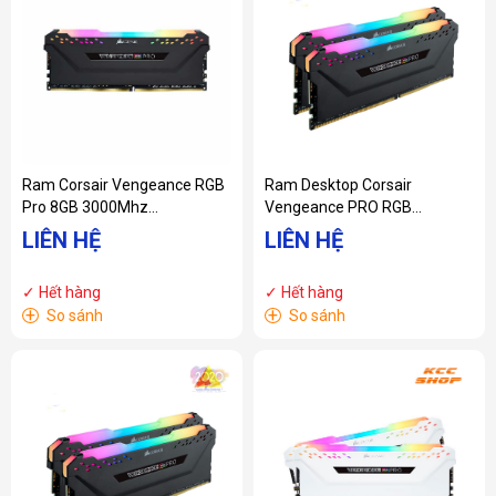
Ram Corsair Vengeance RGB
Ram Desktop Corsair
Pro 8GB 3000Mhz
Vengeance PRO RGB
CMW8GX4M1D3000C16
(CMW32GX4M2E3200C16)
LIÊN HỆ
LIÊN HỆ
32GB (2x16GB) DDR4
3200MHz
✓ Hết hàng
✓ Hết hàng
+
+
So sánh
So sánh