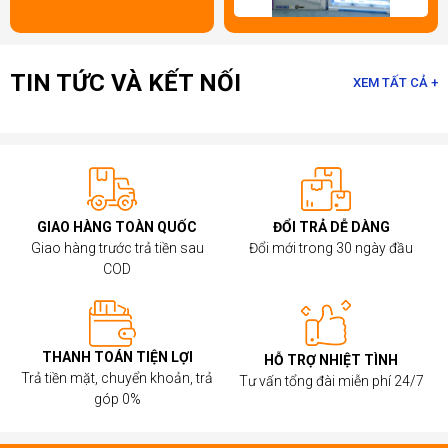
TIN TỨC VÀ KẾT NỐI
XEM TẤT CẢ +
GIAO HÀNG TOÀN QUỐC
ĐỔI TRẢ DỄ DÀNG
Giao hàng trước trả tiền sau
Đổi mới trong 30 ngày đầu
COD
THANH TOÁN TIỆN LỢI
HỖ TRỢ NHIỆT TÌNH
Trả tiền mặt, chuyển khoản, trả
Tư vấn tổng đài miễn phí 24/7
góp 0%
Một trong những điểm mạnh của
Bộ nhớ trong Corsair
là
tốc độ và khả năng ép xung cao. Corsair sản xuất RAM với