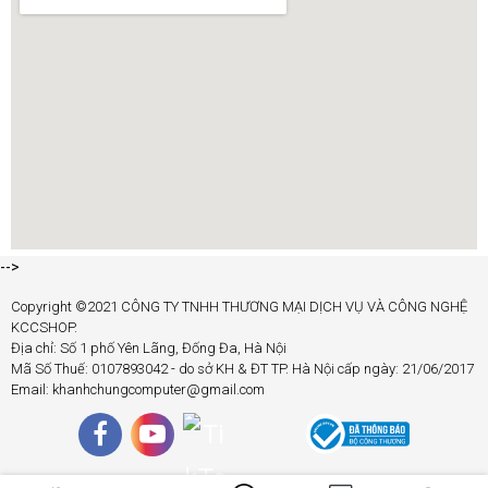
-->
Copyright ©2021 CÔNG TY TNHH THƯƠNG MẠI DỊCH VỤ VÀ CÔNG NGHỆ
KCCSHOP.
Địa chỉ: Số 1 phố Yên Lãng, Đống Đa, Hà Nội
Mã Số Thuế: 0107893042 - do sở KH & ĐT TP. Hà Nội cấp ngày: 21/06/2017
Email: khanhchungcomputer@gmail.com
Tóm lại, dòng sản phẩm RAM Corsair không chỉ là một
giải pháp tuyệt vời để nâng cấp hiệu suất máy tính, mà còn
mang đến một trải nghiệm đẳng cấp với tốc độ, hiệu năng
và ánh sáng RGB độc đáo. Với sự cam kết về chất lượng