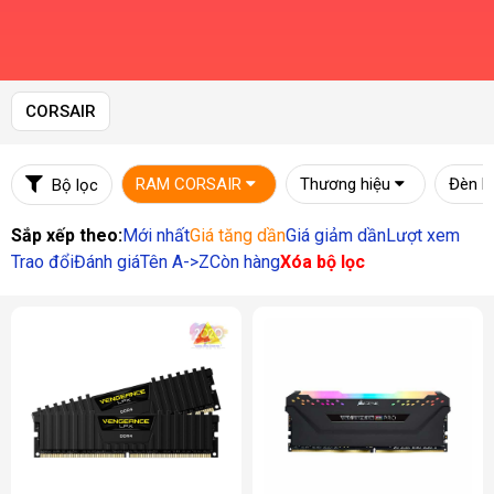
CORSAIR
RAM CORSAIR
Thương hiệu
Đèn L
Bộ lọc
Sắp xếp theo:
Mới nhất
Giá tăng dần
Giá giảm dần
Lượt xem
Trao đổi
Đánh giá
Tên A->Z
Còn hàng
Xóa bộ lọc