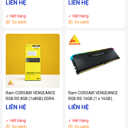
LIÊN HỆ
LIÊN HỆ
64GB (2x32GB) DDR4
(CMK32GX5M2A4800C40)
3200MHz
✓ Hết hàng
✓ Hết hàng
+
+
So sánh
So sánh
Ram CORSAIR VENGEANCE
Ram CORSAIR VENGEANCE
RGB RS 8GB (1x8GB) DDR4
RGB RS 16GB (1 x 16GB)
3200MHz
DDR4 DRAM 3200MHz (
LIÊN HỆ
LIÊN HỆ
(CMG8GX4M1E3200C16)
CMG16GX4M1E3200C16 )
✓ Hết hàng
✓ Hết hàng
+
+
So sánh
So sánh