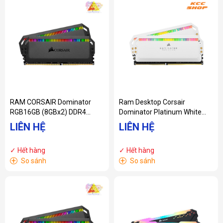
RAM CORSAIR Dominator
Ram Desktop Corsair
RGB16GB (8GBx2) DDR4
Dominator Platinum White
3000MHz
RGB
LIÊN HỆ
LIÊN HỆ
CMT16GX4M2C3000C15
(CMT32GX4M2C3200C16W)
32GB (2x16G) DDR4 3200MHz
✓ Hết hàng
✓ Hết hàng
+
+
So sánh
So sánh