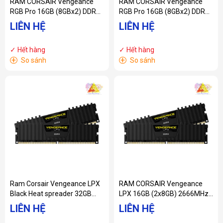
RAM CORSAIR Vengeance
RAM CORSAIR Vengeance
RGB Pro 16GB (8GBx2) DDR4
RGB Pro 16GB (8GBx2) DDR4
3200MHz
3000MHz
LIÊN HỆ
LIÊN HỆ
CMW16GX4M2E3200C16
CMW16GX4M2D3000C16
✓ Hết hàng
✓ Hết hàng
+
+
So sánh
So sánh
Ram Corsair Vengeance LPX
RAM CORSAIR Vengeance
Black Heat spreader 32GB
LPX 16GB (2x8GB) 2666MHz (
(2x16GB) 3000MHz DDR4 2 x
CMK16GX4M2D2666C16 )
LIÊN HỆ
LIÊN HỆ
288 DIMM