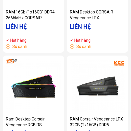
RAM 16Gb (1x16GB) DDR4
RAM Desktop CORSAIR
2666MHz CORSAIR
Vengeance LPX
Vengeance LPX
(CMK8GX4M1A2666C16 )
LIÊN HỆ
LIÊN HỆ
CMK16GX4M1A2666C16
8GB (1x8GB) DDR4 2666MHz
✓ Hết hàng
✓ Hết hàng
+
+
So sánh
So sánh
Ram Desktop Corsair
RAM Corsair Vengeance LPX
Vengeance RGB RS
32GB (2x16GB) DDR5
(CMG64GX4M2E3200C16)
4800MHz Black