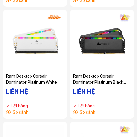
+
+
So sánh
So sánh
Ram Desktop Corsair
Ram Desktop Corsair
Dominator Platinum White
Dominator Platinum Black
RGB
RGB
LIÊN HỆ
LIÊN HỆ
(CMT32GX4M2E3200C16W)
(CMT32GX4M2E3200C16)
32GB (2x16G) DDR4 3200MHz
32GB (2x16G) DDR4 3200MHz
✓ Hết hàng
✓ Hết hàng
+
+
So sánh
So sánh