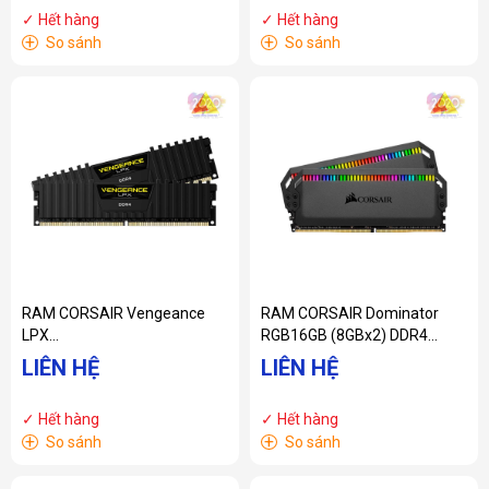
(CMK32GX4M2D3000C16)
✓ Hết hàng
✓ Hết hàng
+
+
So sánh
So sánh
RAM CORSAIR Vengeance
RAM CORSAIR Dominator
LPX
RGB16GB (8GBx2) DDR4
(CMK16GX4M2E3200C16)
3200MHz
LIÊN HỆ
LIÊN HỆ
16GB (2x8GB) DDR4
(CMT16GX4M2E3200C16)
3200MHz
✓ Hết hàng
✓ Hết hàng
+
+
So sánh
So sánh