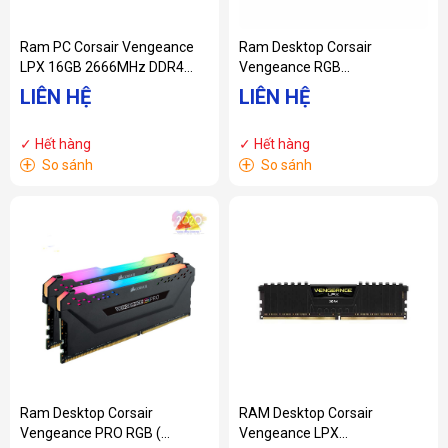
Ram PC Corsair Vengeance
Ram Desktop Corsair
LPX 16GB 2666MHz DDR4
Vengeance RGB
(2x8GB)
(CMW16GX4M1D3000C16)
LIÊN HỆ
LIÊN HỆ
CMK16GX4M2A2666C16
16GB (1x16GB) DDR4
3000MHz
✓ Hết hàng
✓ Hết hàng
+
+
So sánh
So sánh
Ram Desktop Corsair
RAM Desktop Corsair
Vengeance PRO RGB (
Vengeance LPX