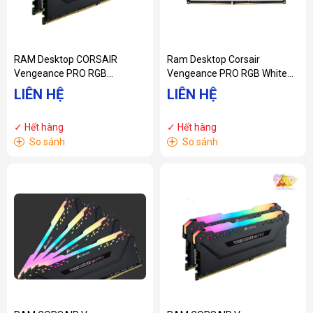
RAM Desktop CORSAIR
Ram Desktop Corsair
Vengeance PRO RGB
Vengeance PRO RGB White
(CMW32GX4M2D3000C16)
(CMW16GX4M2E3200C16W)
LIÊN HỆ
LIÊN HỆ
32GB (2x16GB) DDR4
16GB (2x8GB) DDR4
3000MHz
3200MHz
✓ Hết hàng
✓ Hết hàng
+
+
So sánh
So sánh