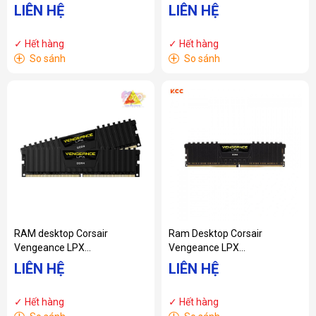
CMW32GX4M2D3600C18 )
(CMK8GX4M1D3000C16) 8GB
LIÊN HỆ
LIÊN HỆ
32GB (2x16GB) DDR4
(1x8GB) DDR4 3000MHz
3600MHz
✓ Hết hàng
✓ Hết hàng
+
+
So sánh
So sánh
RAM desktop Corsair
Ram Desktop Corsair
Vengeance LPX
Vengeance LPX
(CMK16GX4M2D300C16)
(CMK16GX4M1D3000C16)
LIÊN HỆ
LIÊN HỆ
16GB (2x8GB) DDR4
16GB (1x16GB) DDR4
3000MHz
3000MHz
✓ Hết hàng
✓ Hết hàng