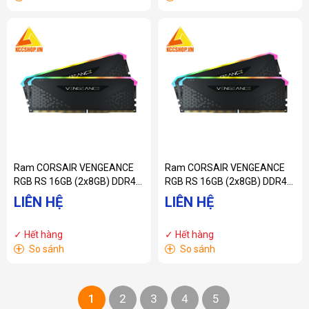
Ram CORSAIR VENGEANCE
Ram CORSAIR VENGEANCE
RGB RS 16GB (2x8GB) DDR4
RGB RS 16GB (2x8GB) DDR4
3200MHz
3600MHz
LIÊN HỆ
LIÊN HỆ
(CMG16GX4M2E3200C16)
(CMG16GX4M2D3600C18)
✓ Hết hàng
✓ Hết hàng
+
+
So sánh
So sánh
1
2
3
4
5