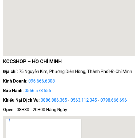
KCCSHOP – HỒ CHÍ MINH
Địa chỉ:
75 Nguyễn Kim, Phường Diên Hồng, Thành Phố Hồ Chí Minh
Bên cạnh đó, Corsair cũng chú trọng đến độ tin cậy và bền
Kinh Doanh:
096.666.6308
bỉ của sản phẩm. RAM Corsair được chế tạo từ các linh
Bảo Hành:
0566.578.555
kiện chất lượng cao và trải qua quá trình kiểm tra nghiêm
ngặt để đảm bảo hoạt động ổn định và bền vững. Điều này
Khiếu Nại Dịch Vụ:
0886.886.365
-
0563.112.345
-
0798.666.696
mang lại cho người dùng sự an tâm khi sử dụng sản phẩm
Open :
08H30 - 20H00 Hàng Ngày
của Corsair và đảm bảo rằng họ có một bộ nhớ mạnh mẽ
và đáng tin cậy.