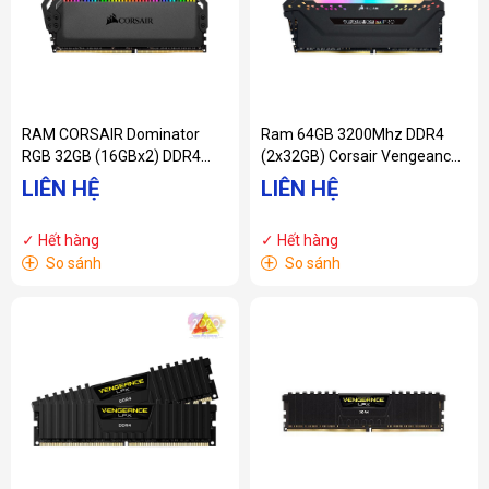
RAM CORSAIR Dominator
Ram 64GB 3200Mhz DDR4
RGB 32GB (16GBx2) DDR4
(2x32GB) Corsair Vengeance
3000MHz
RGB Pro
LIÊN HỆ
LIÊN HỆ
CMT32GX4M2C3000C15
CMW64GX4M2E3200C16
✓ Hết hàng
✓ Hết hàng
+
+
So sánh
So sánh