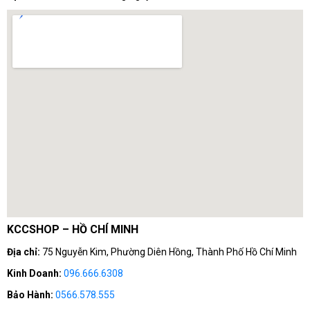
Học máy và AI
- Tăng tốc các tác vụ AI nhờ Tensor Cores thế
hệ mới
Làm việc đa nhiệm
- Hỗ trợ đa màn hình cho hiệu suất công
việc tối ưu
✨ Ưu điểm nổi bật
KCCSHOP – HỒ CHÍ MINH
Địa chỉ:
75 Nguyễn Kim, Phường Diên Hồng, Thành Phố Hồ Chí Minh
Kinh Doanh:
096.666.6308
Bảo Hành:
0566.578.555