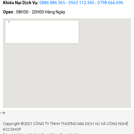
Khiếu Nại Dịch Vụ:
0886.886.365
-
0563.112.345
-
0798.666.696
Open :
08H30 - 20H00 Hàng Ngày
Hiệu năng-giá thành tối ưu
- Cân bằng hoàn hảo giữa sức
mạnh xử lý và mức giá hợp lý
Công nghệ GDDR7 tiên tiến
- Một trong những card đồ họa
đầu tiên sử dụng bộ nhớ GDDR7 mới nhất
Hỗ trợ PCIe Gen 5
- Sẵn sàng cho các mainboard thế hệ mới
nhất
Thiết kế tản nhiệt INSPIRE 2X
- Đảm bảo nhiệt độ hoạt động
ổn định ngay cả khi chơi game trong thời gian dài
Công nghệ G-SYNC
- Đồng bộ hóa tốc độ khung hình với màn
hình, loại bỏ hiện tượng xé hình
🛒 Tại sao nên mua RTX 5060 8G INSPIRE 2X tại
KCCSHOP?
-->
Copyright ©2021 CÔNG TY TNHH THƯƠNG MẠI DỊCH VỤ VÀ CÔNG NGHỆ
KCCSHOP.