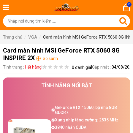
0
Trang chủ
VGA
Card màn hình MSI GeForce RTX 5060 8G INS
Card màn hình MSI GeForce RTX 5060 8G
INSPIRE 2X
+
So sánh
Tình trạng :
Hết hàng
|
|
Cập nhật :
04/08/202
0 đánh giá
TÍNH NĂNG NỔI BẬT
GeForce RTX™ 5060, bộ nhớ 8GB
GDDR7.
Xung nhịp tăng cường: 2535 MHz.
3840 nhân CUDA.