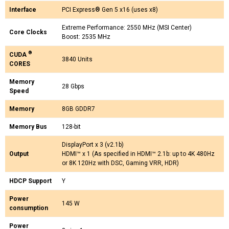
Interface
PCI Express® Gen 5 x16 (uses x8)
Extreme Performance: 2550 MHz (MSI Center)
Core Clocks
Boost: 2535 MHz
®
CUDA
3840 Units
CORES
Memory
28 Gbps
Speed
Memory
8GB GDDR7
Memory Bus
128-bit
RTX 5060 8G INSPIRE 2X được thiết kế để đáp ứng mọi nhu cầu
gaming hiện đại với:
DisplayPort x 3 (v2.1b)
Output
HDMI™ x 1 (As specified in HDMI™ 2.1b: up to 4K 480Hz
GPU NVIDIA GeForce RTX 5060
- Kiến trúc Blackwell tiên tiến
or 8K 120Hz with DSC, Gaming VRR, HDR)
mang lại hiệu suất vượt trội so với thế hệ trước
3840 CUDA Cores
- Xử lý đa nhiệm mạnh mẽ, đảm bảo
HDCP Support
Y
gameplay mượt mà ngay cả trong các tựa game đòi hỏi cao
Power
Xung nhịp Boost lên đến 2535 MHz
- Tốc độ xử lý nhanh
145 W
consumption
chóng, giảm thiểu độ trễ
Chế độ Extreme Performance 2550 MHz
- Tùy chỉnh dễ
Power