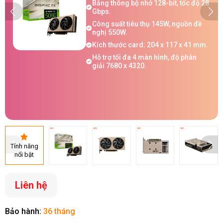
Băng thông bộ nhớ 128-bit, tốc độ 28
Gbps.
Công suất tiêu thụ 145W, nguồn đề
nghị 550W.
Kích thước card: 204 x 117 x 41 mm.
Hỗ trợ tối đa 4 màn hình, độ phân
giải 7680 x 4320.
Tính năng
nổi bật
Liên hệ
Bảo hành:
36 tháng