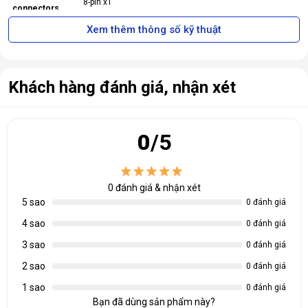
8-pin x1
dàng thông qua MSI Center để đạt hiệu suất tối đa
connectors
💾 Bộ nhớ tiên tiến cho trải nghiệm mượt mà
Xem thêm thông số kỹ thuật
Recommende
550 W
d PSU
Card
Dimension
204 x 117 x 41 mm
Khách hàng đánh giá, nhận xét
(mm)
Weight (Card /
529 g / 839 g
Package)
0
/5
DirectX
Version
12 Ultimate
Support
0
đánh giá & nhận xét
5 sao
0 đánh giá
OpenGL
Version
4.6
4 sao
0 đánh giá
Support
3 sao
0 đánh giá
Maximum
4
Displays
2 sao
0 đánh giá
1 sao
®
0 đánh giá
G-SYNC
Y
technology
Bạn đã dùng sản phẩm này?