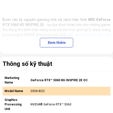
Bước vào kỷ nguyên gaming mới với card màn hình
MSI GeForce
RTX 5060 8G INSPIRE 2X
- sự lựa chọn hoàn hảo cho những game
thủ đang tìm kiếm hiệu năng vượt trội với mức giá hợp lý. Được trang
bị công nghệ NVIDIA Blackwell mới nhất,
MSI GeForce RTX 5060 8G
INSPIRE 2X
mang đến trải nghiệm gaming mượt mà với khả năng xử
Xem thêm
lý đồ họa ấn tượng, ray tracing chân thực và hiệu suất AI vượt trội.
🚀 Hiệu năng vượt trội cho mọi nhu cầu gaming
Thông số kỹ thuật
Marketing
GeForce RTX™ 5060 8G INSPIRE 2X OC
Name
Model Name
G506-8I2C
Graphics
Processing
NVIDIA® GeForce RTX™ 5060
Unit