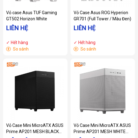
Vỏ case Asus TUF Gaming
Vỏ Case Asus ROG Hyperion
GT502 Horizon White
GR701 (Full Tower / Màu Đen)
LIÊN HỆ
LIÊN HỆ
✓ Hết hàng
✓ Hết hàng
+
+
So sánh
So sánh
Vỏ Case Mini MicroATX ASUS
Vỏ Case Mini MicroATX ASUS
Prime AP201 MESH BLACK
Prime AP201 MESH WHITE
(Matx / USB C/ 33 lit)
(Matx / USB C/ 33 lit)