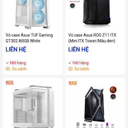
Vỏ case Asus TUF Gaming
Vỏ case Asus ROG Z11 ITX
GT302 ARGB White
(Mini ITX Tower/Màu đen)
LIÊN HỆ
LIÊN HỆ
✓ Hết hàng
✓ Hết hàng
+
+
So sánh
So sánh