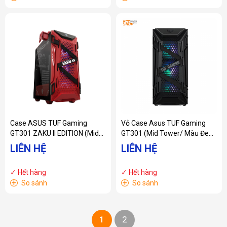
Case ASUS TUF Gaming
Vỏ Case Asus TUF Gaming
GT301 ZAKU II EDITION (Mid
GT301 (Mid Tower/ Màu Đen/
Tower/ Màu Đỏ)
Led ARGB)
LIÊN HỆ
LIÊN HỆ
✓ Hết hàng
✓ Hết hàng
+
+
So sánh
So sánh
1
2