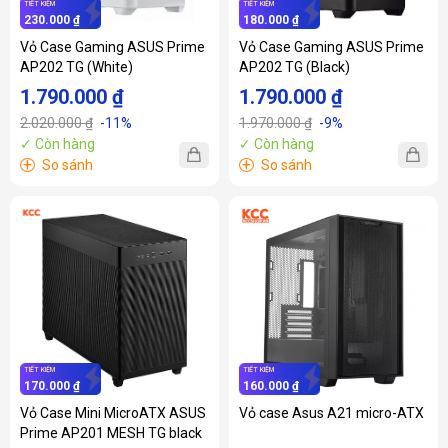
TIẾT KIỆM
TIẾT KIỆM
230.000 ₫
180.000 ₫
Vỏ Case Gaming ASUS Prime
Vỏ Case Gaming ASUS Prime
AP202 TG (White)
AP202 TG (Black)
1.790.000 ₫
1.790.000 ₫
2.020.000 ₫
-11%
1.970.000 ₫
-9%
✓ Còn hàng
✓ Còn hàng
+
+
So sánh
So sánh
TIẾT KIỆM
TIẾT KIỆM
170.000 ₫
160.000 ₫
Vỏ Case Mini MicroATX ASUS
Vỏ case Asus A21 micro-ATX
Prime AP201 MESH TG black