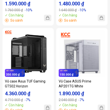
1.590.000 ₫
1.480.000 ₫
1.760.000 ₫
-10%
1.640.000 ₫
-10%
✓ Còn hàng
✓ Còn hàng
+
+
So sánh
So sánh
TIẾT KIỆM
TIẾT KIỆM
350.000 ₫
150.000 ₫
Vỏ case Asus TUF Gaming
Vỏ Case ASUS Prime
GT502 Horizon
AP201TG White
4.360.000 ₫
1.890.000 ₫
4.710.000 ₫
-7%
2.040.000 ₫
-7%
✓ Còn hàng
✓ Còn hàng