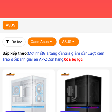
ASUS
Case Asus
ASUS
Bộ lọc
Sắp xếp theo:
Mới nhất
Giá tăng dần
Giá giảm dần
Lượt xem
Trao đổi
Đánh giá
Tên A->Z
Còn hàng
Xóa bộ lọc