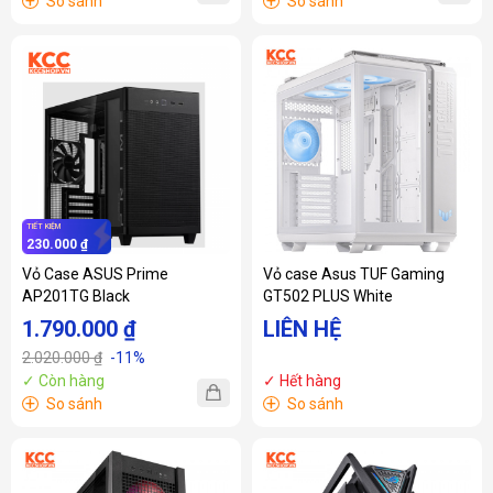
+
+
So sánh
So sánh
TIẾT KIỆM
230.000 ₫
Vỏ Case ASUS Prime
Vỏ case Asus TUF Gaming
AP201TG Black
GT502 PLUS White
1.790.000 ₫
LIÊN HỆ
2.020.000 ₫
-11%
✓ Còn hàng
✓ Hết hàng
+
+
So sánh
So sánh