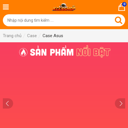
0
Trang chủ
Case
Case Asus