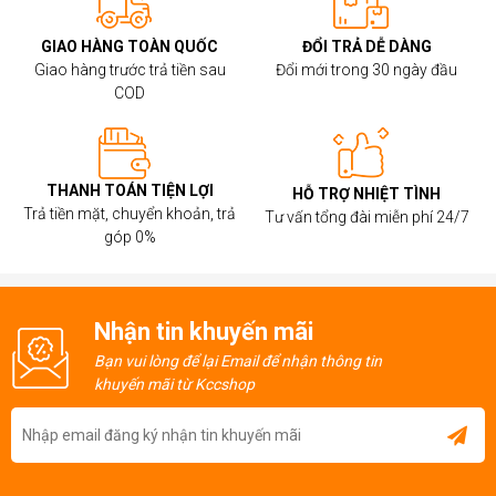
GIAO HÀNG TOÀN QUỐC
ĐỔI TRẢ DỄ DÀNG
Giao hàng trước trả tiền sau
Đổi mới trong 30 ngày đầu
COD
THANH TOÁN TIỆN LỢI
HỖ TRỢ NHIỆT TÌNH
Trả tiền mặt, chuyển khoản, trả
Tư vấn tổng đài miễn phí 24/7
góp 0%
Nhận tin khuyến mãi
Bạn vui lòng để lại Email để nhận thông tin
khuyến mãi từ Kccshop