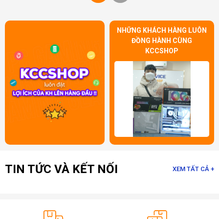
NHỮNG KHÁCH HÀNG LUÔN
ĐỒNG HÀNH CÙNG
KCCSHOP
TIN TỨC VÀ KẾT NỐI
XEM TẤT CẢ +