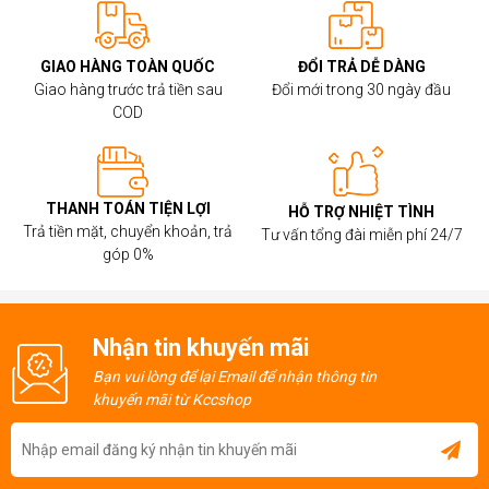
GIAO HÀNG TOÀN QUỐC
ĐỔI TRẢ DỄ DÀNG
Giao hàng trước trả tiền sau
Đổi mới trong 30 ngày đầu
COD
THANH TOÁN TIỆN LỢI
HỖ TRỢ NHIỆT TÌNH
Trả tiền mặt, chuyển khoản, trả
Tư vấn tổng đài miễn phí 24/7
góp 0%
Nhận tin khuyến mãi
Bạn vui lòng để lại Email để nhận thông tin
khuyến mãi từ Kccshop