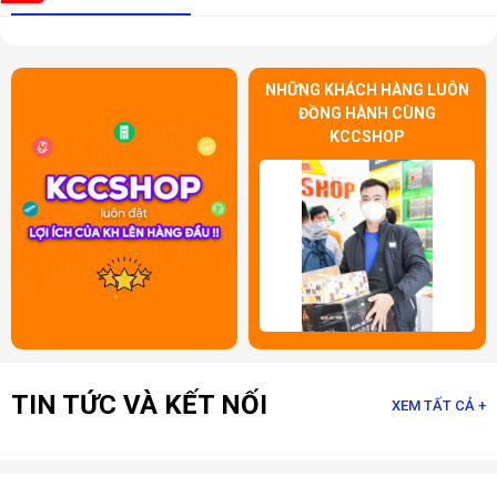
NHỮNG KHÁCH HÀNG LUÔN
ĐỒNG HÀNH CÙNG
KCCSHOP
TIN TỨC VÀ KẾT NỐI
XEM TẤT CẢ +