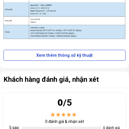
Quạt F140P White
có thiết kế khung thông minh với các góc
cao su chống rung làm giảm tiếng ồn. Vòng bi động chất lỏng
được cấp bằng sáng chế cung cấp tuổi thọ 60.000 giờ. Cùng
với quạt PWM để điều chỉnh làm mát tối ưu.
Xem thêm thông số kỹ thuật
Khách hàng đánh giá, nhận xét
0
/5
0
đánh giá & nhận xét
5 sao
0 đánh giá