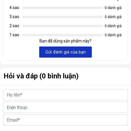
4 sao
0 đánh giá
3 sao
0 đánh giá
2 sao
0 đánh giá
1 sao
0 đánh giá
Bạn đã dùng sản phẩm này?
KCCShop
là nhà cung cấp các sản phẩm
Màn hình máy tính
Gửi đánh giá của bạn
cao cấp
,
PC Gaming
,
CPU-Bộ vi xử lý
,
Laptop Gaming
… chính
hãng cùng với giá cả hợp lý, chất lượng hàng đầu tại Hà Nội,
TP.HCM. Với phương châm luôn đặt sự hài long của khách
Hỏi và đáp (0 bình luận)
hàng lên hàng đầu, chúng tôi mong muốn đen tới cho khách
hàng những trải nghiệm mua sắm tuyệt vời nhất. Ngoài sản
phẩm
Fan case NZXT F140P White
thì KCCShop còn có rất
nhiều sản phẩm
Quạt tản nhiệt
chính hãng khác. Hãy liên hệ
ngay với chúng tôi qua Hotline 0912.074.444 (HN),
0966.666.308 (HCM) hoặc truy cập
https://kccshop.vn/
để
được tư vấn và mua những sản phẩm ưng ý với giá tốt nhất.