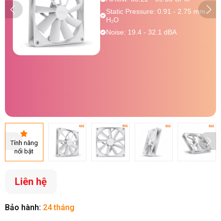
Static Pressure: 0.91 - 2.75 mm-
H₂O
Noise: 19.4 - 32.1 dBA
Tính năng
nổi bật
Liên hệ
Bảo hành:
24 tháng