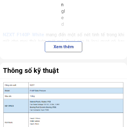
NZXT F140P White
mang đến một số nét tinh tế trong khi
giữ cho mọi thứ luôn mát mẻ. Quạt này là loại quạt có lưu
Xem thêm
lượng gió lớn, cung cấp luồng gió lý tưởng để làm mát.
Thông số kỹ thuật