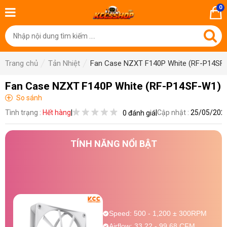
0
Trang chủ
Tản Nhiệt
Fan Case NZXT F140P White (RF-P14SF
Fan Case NZXT F140P White (RF-P14SF-W1)
+
So sánh
Tình trạng :
Hết hàng
|
|
Cập nhật :
25/05/202
0 đánh giá
TÍNH NĂNG NỔI BẬT
Speed: 500 - 1,200 ± 300RPM
Airflow: 33.22 - 99.68 CFM