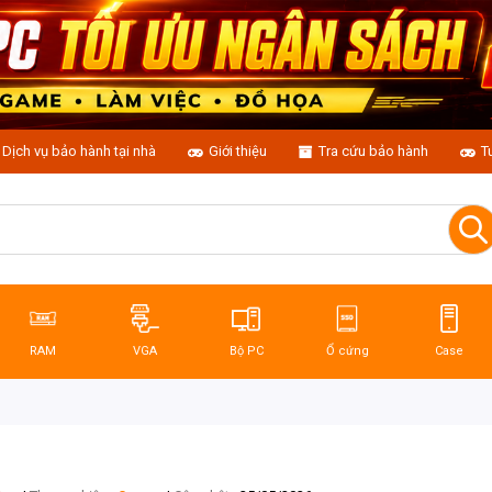
Dịch vụ bảo hành tại nhà
Giới thiệu
Tra cứu bảo hành
T
RAM
VGA
Bộ PC
Ổ cứng
Case