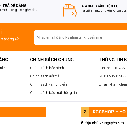
I TRẢ DỄ DÀNG
THANH TOÁN TIỆN LỢI
i mới trong 15 ngày đầu
Trả tiền mặt, chuyển khoản, t
i
ận thông tin
HÀNG
CHÍNH SÁCH CHUNG
THÔNG TIN 
nline
Chính sách bảo hành
Fan Page KCCS
Chính sách đổi trả
SĐT: 0912.074.444
Chính sách vận chuyển
Email: khanhchu
Chính sách bảo mật thông tin
2
KCCSHOP – HỒ 
Địa chỉ:
75 Nguyễn Kim, 