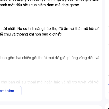
thành một dấu hiệu của niềm đam mê chơi game.
 tốt nhất. Nó có tính năng hấp thụ độ ẩm và thải mồ hôi sẽ
ễ chịu và thoáng khí hơn bao giờ hết!
bao gồm hai chiếc gối thoải mái để giải phóng vùng đầu và
o bạn cả sự thoải mái hoàn hảo và hỗ trợ tuyệt vời với
g.
em thêm