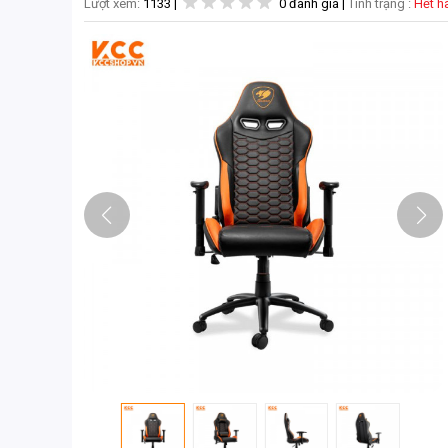
Lượt xem:
1133
|
0 đánh giá
|
Tình trạng :
Hết 