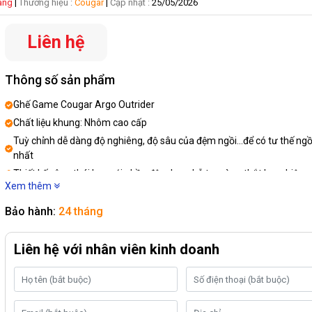
hàng
|
Thương hiệu :
Cougar
|
Cập nhật :
25/05/2026
Liên hệ
Thông số sản phẩm
Ghế Game Cougar Argo Outrider
Chất liệu khung: Nhôm cao cấp
Tuỳ chỉnh dễ dàng độ nghiêng, độ sâu của đệm ngồi...để có tư thế ngồ
nhất
Thiết kế công thái học với phần đệm lưng hỗ trợ vùng thắt lưng hiệu 
Xem thêm
Chân ghế kim loại 5 cánh chắc chắn
Bảo hành:
24 tháng
Liên hệ với nhân viên kinh doanh