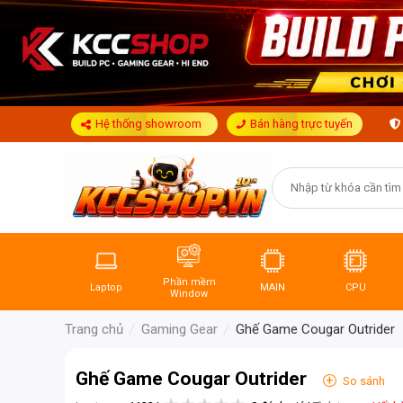
Hệ thống showroom
Bán hàng trực tuyến
Phần mềm
Laptop
MAIN
CPU
Window
Trang chủ
Gaming Gear
Ghế Game Cougar Outrider
Ghế Game Cougar Outrider
+
So sánh