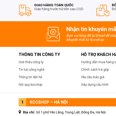
GIAO HÀNG TOÀN QUỐC
ĐỔ
Giao hàng trước trả tiền sau COD
Đổ
Nhận tin khuyến mã
Bạn vui lòng để lại Email để nh
khuyến mãi từ Kccshop
THÔNG TIN CÔNG TY
HỖ TRỢ KHÁCH 
Giới thiệu công ty
Hướng dẫn mua hàng o
Tin tức công nghệ
Chính sách trả góp
Thông tin liên hệ
Yêu cầu báo giá
Nội quy kccshop
Xây dựng cấu hình
1
KCCSHOP – HÀ NỘI
Địa chỉ:
Số 1 phố Yên Lãng, Trung Liệt, Đống Đa, Hà Nội