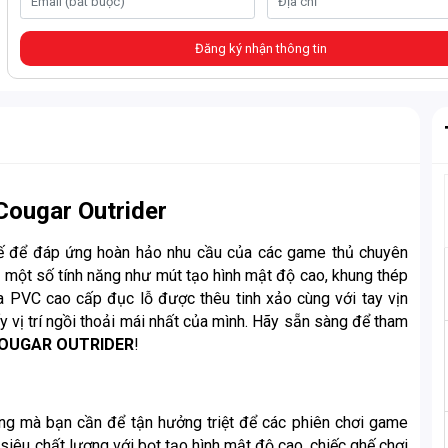
Đăng ký nhận thông tin
ougar Outrider
ế để đáp ứng hoàn hảo nhu cầu của các game thủ chuyên
ới một số tính năng như mút tạo hình mật độ cao, khung thép
da PVC cao cấp đục lỗ được thêu tinh xảo cùng với tay vịn
y vị trí ngồi thoải mái nhất của mình. Hãy sẵn sàng để tham
OUGAR OUTRIDER
!
g mà bạn cần để tận hưởng triệt để các phiên chơi game
 siêu chất lượng với bọt tạo hình mật độ cao, chiếc ghế chơi