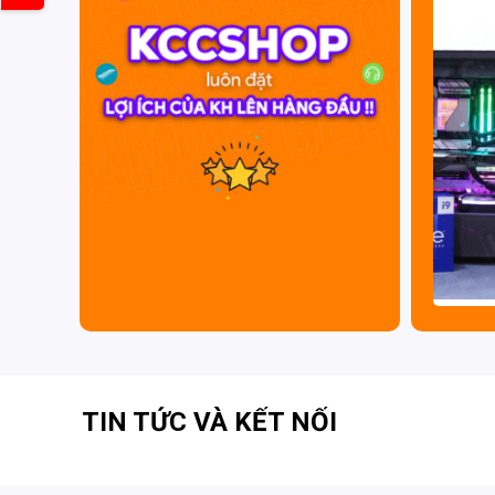
sắm tuyệt vời nhất. Ngoài sản phẩm
Ghế chơi g
phẩm
Ghế gaming
chính hãng khác. Hãy liên hệ ngay
(HCM) hoặc truy cập
https://kccshop.vn/
để được tư 
TIN TỨC VÀ KẾT NỐI