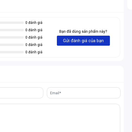
u của bạn trong từng thời điểm thông qua một số tùy chọn
0 đánh giá
0 đánh giá
Bạn đã dùng sản phẩm này?
ng piston chất lượng cao.
0 đánh giá
Gửi đánh giá của bạn
0 đánh giá
0 đánh giá
º. Giữ thẳng trong khi làm việc và nằm xuống để nghỉ ngơi
 vị trí phù hợp nhất để thưởng thức trò chơi.