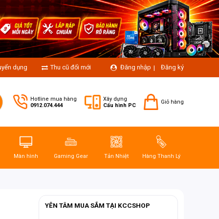
uyển dụng
Thu cũ đổi mới
Đăng nhập
Đăng ký
|
Hotline mua hàng
Xây dựng
Giỏ hàng
0912.074.444
Cấu hình PC
Màn hình
Gaming Gear
Tản Nhiệt
Hàng Thanh Lý
YÊN TÂM MUA SẮM TẠI KCCSHOP