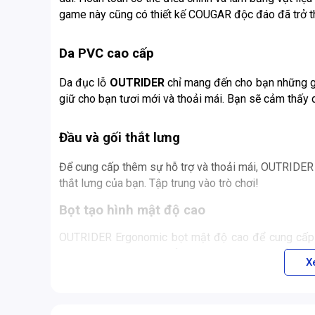
game này cũng có thiết kế COUGAR độc đáo đã trở 
Da PVC cao cấp
Da đục lỗ
OUTRIDER
chỉ mang đến cho bạn những gì
giữ cho bạn tươi mới và thoải mái. Bạn sẽ cảm thấy d
Đầu và gối thắt lưng
Để cung cấp thêm sự hỗ trợ và thoải mái, OUTRIDER 
thắt lưng của bạn. Tập trung vào trò chơi!
Bọt tạo hình mật độ cao
OUTRIDER Ergonomic bọt mật độ cao để cung cấp ch
hình dạng phong cách tốt hơn và ngăn ngừa biến dạn
X
Thiết kế có thể điều chỉnh