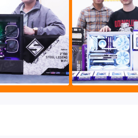
ame Cougar Outrider
thì KCCShop còn có rất nhiều sản
 với chúng tôi qua Hotline 0912.074.444 (HN), 0966.666.308
vấn và mua những sản phẩm ưng ý với giá tốt nhất.