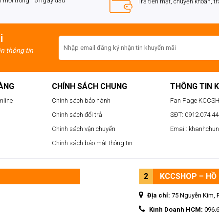
i mới trong 15 ngày đầu
Trả tiền mặt, chuyển khoản, t
i
ận thông tin
HÀNG
CHÍNH SÁCH CHUNG
THÔNG TIN 
nline
Chính sách bảo hành
Fan Page KCCS
Chính sách đổi trả
SĐT: 0912.074.444
Chính sách vận chuyển
Email: khanhchu
Chính sách bảo mật thông tin
2
KCCSHOP – HỒ 
Địa chỉ:
75 Nguyễn Kim, 
Kinh Doanh HCM:
096.
i trải nghiệm âm thanh chất lượng cao cho người dùng.