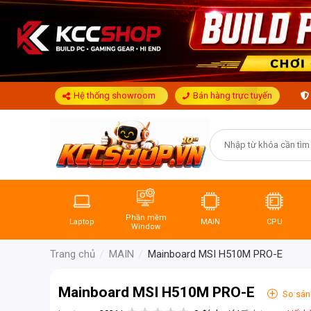
Hệ thống showroom
Bán hàng trực tuyến
Phần mềm
Laptop
MAIN
CPU
Window
Trang chủ
MAIN
Mainboard MSI H510M PRO-E
Mainboard MSI H510M PRO-E
+
So sán