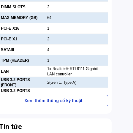
DIMM SLOTS
2
MAX MEMORY (GB)
64
PCI-E X16
1
PCI-E X1
2
SATAIII
4
TPM (HEADER)
1
1x Realtek® RTL8111 Gigabit
LAN
LAN controller
USB 3.2 PORTS
2(Gen 1, Type A)
(FRONT)
USB 3.2 PORTS
2(Gen 1, Type A)
(REAR)
Xem thêm thông số kỹ thuật
USB 2.0 PORTS
2
(FRONT)
USB 2.0 PORTS
4
(REAR)
SERIAL
Tin tức
1
PORTS(FRONT)