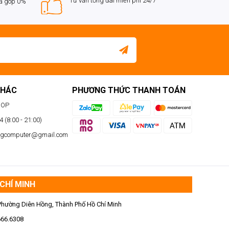
Tư vấn tổng đài miễn phí 24/7
rả góp 0%
KHÁC
PHƯƠNG THỨC THANH TOÁN
HOP
 (8:00 - 21:00)
ngcomputer@gmail.com
CHÍ MINH
Phường Diên Hồng, Thành Phố Hồ Chí Minh
666.6308