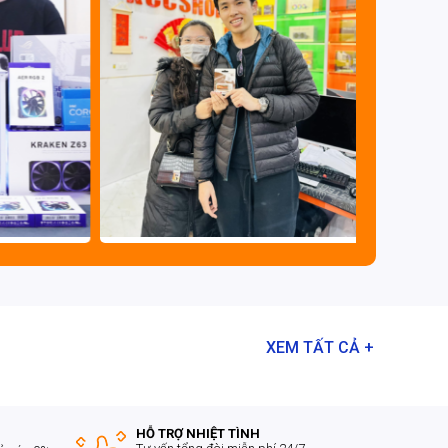
XEM TẤT CẢ +
HỖ TRỢ NHIỆT TÌNH