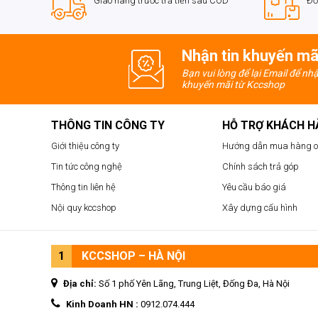
Giao hàng trước trả tiền sau COD
Đổ
Nhận tin khuyến mã
Bạn vui lòng để lại Email để nh
khuyến mãi từ Kccshop
THÔNG TIN CÔNG TY
HỖ TRỢ KHÁCH 
Giới thiệu công ty
Hướng dẫn mua hàng o
Tin tức công nghệ
Chính sách trả góp
Thông tin liên hệ
Yêu cầu báo giá
Nội quy kccshop
Xây dựng cấu hình
1
KCCSHOP – HÀ NỘI
Âm Thanh Chất Lượng Cao
Địa chỉ:
Số 1 phố Yên Lãng, Trung Liệt, Đống Đa, Hà Nội
Kinh Doanh HN :
0912.074.444
Với Realtek® ALC897 Codec, H510M PRO-E mang lạ