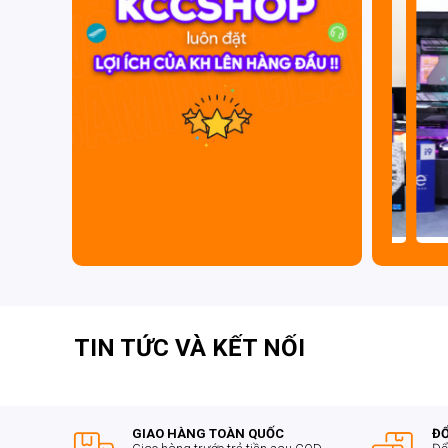
Mainboard H510M PRO-E
hỗ trợ bộ nhớ DDR4 với
truyền tải dữ liệu tối ưu. Với hai kênh bộ nhớ, ngư
hiện tượng giảm hiệu suất.
Kết Nối Mạnh Mẽ
Mainboard này được trang bị các cổng kết nối đa
Realtek® RTL8111 Gigabit LAN controller, và nhiều c
nối với nhiều thiết bị và phụ kiện khác nhau.
TIN TỨC VÀ KẾT NỐI
GIAO HÀNG TOÀN QUỐC
ĐỔ