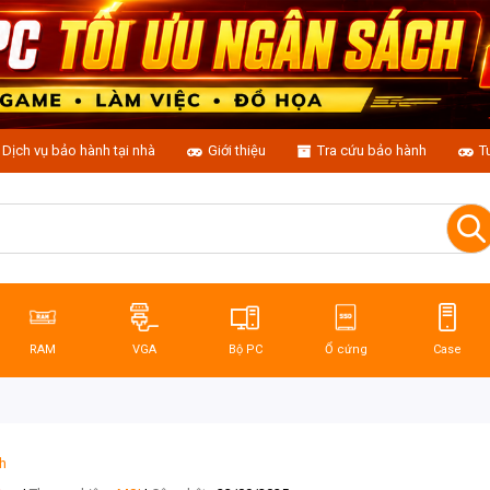
Dịch vụ bảo hành tại nhà
Giới thiệu
Tra cứu bảo hành
T
RAM
VGA
Bộ PC
Ổ cứng
Case
h