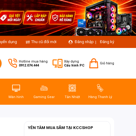
uyển dụng
Thu cũ đổi mới
Đăng nhập
Đăng ký
|
Hotline mua hàng
Xây dựng
Giỏ hàng
0912.074.444
Cấu hình PC
Màn hình
Gaming Gear
Tản Nhiệt
Hàng Thanh Lý
YÊN TÂM MUA SẮM TẠI KCCSHOP