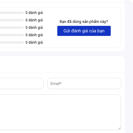
0 đánh giá
el® Core™ thế hệ 10 và 11, cũng như Pentium® Gold và
0 đánh giá
Bạn đã dùng sản phẩm này?
ệm mạnh mẽ và hiệu năng đỉnh cao, đáp ứng mọi nhu cầu từ
0 đánh giá
Gửi đánh giá của bạn
0 đánh giá
0 đánh giá
ảo khả năng tương thích linh hoạt với nhiều loại linh kiện,
ữ.