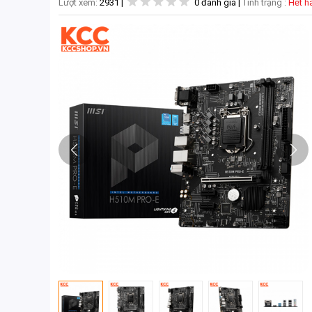
Lượt xem:
2931
|
0 đánh giá
|
Tình trạng :
Hết 