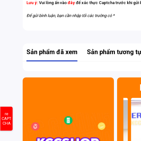
Lưu ý:
Vui lòng ấn vào
đây
để xác thực Captcha trước khi gửi 
Để gửi bình luận, bạn cần nhập tối các trường có *
Sản phẩm đã xem
Sản phẩm tương t
re
CAPT
CHA
Tùy Chọn Bộ Nhớ DDR4