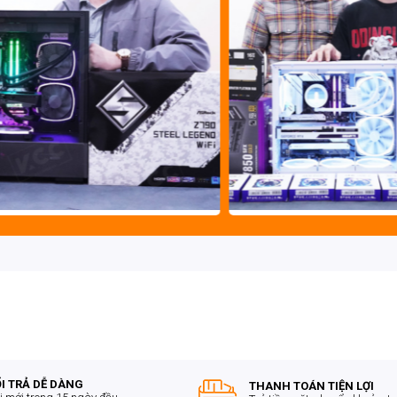
 tốc độ lên đến 3200MHz, mang lại hiệu suất và tốc độ
ời dùng có thể tận dụng khả năng đa nhiệm mà không gặp phải
 dạng như PCI-E X16, PCI-E X1, SATAIII, TPM (HEADER),
ổng USB 3.2 và 2.0. Điều này giúp người dùng linh hoạt kết
I TRẢ DỄ DÀNG
THANH TOÁN TIỆN LỢI