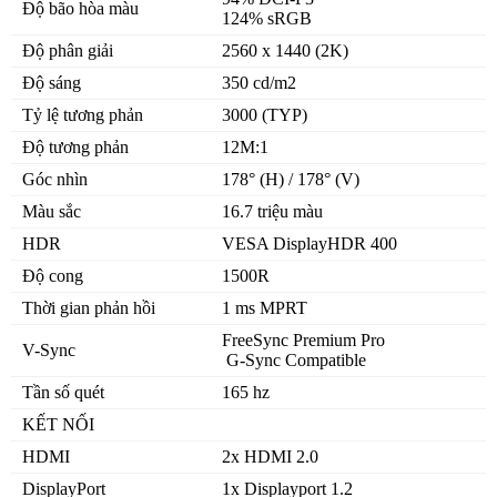
Độ bão hòa màu
Chất Lượng Hình Ảnh
124% sRGB
Độ phân giải
2560 x 1440 (2K)
Với tấm nền IPS, màn hình này mang lại góc nhìn rộng lớn
đến 178° (H) / 178° (V), cùng với độ sáng lên đến 350 cd/m2
Độ sáng
350 cd/m2
và độ tương phản 3000:1, hình ảnh hiển thị trên
Màn hình
Tỷ lệ tương phản
3000 (TYP)
AORUS FI27Q
là sắc nét và chân thực.
Độ tương phản
12M:1
Góc nhìn
178° (H) / 178° (V)
Màu sắc
16.7 triệu màu
HDR
VESA DisplayHDR 400
Độ cong
1500R
Thời gian phản hồi
1 ms MPRT
FreeSync Premium Pro
V-Sync
G-Sync Compatible
Tần số quét
165 hz
KẾT NỐI
HDMI
2x HDMI 2.0
DisplayPort
1x Displayport 1.2