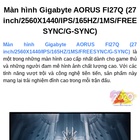
Màn hình Gigabyte AORUS FI27Q (27
inch/2560X1440/IPS/165HZ/1MS/FREE
SYNC/G-SYNC)
Màn hình Gigabyte AORUS FI27Q (27
inch/2560X1440/IPS/165HZ/1MS/FREESYNC/G-SYNC)
là
một trong những màn hình cao cấp nhất dành cho game thủ
và những người đam mê hình ảnh chất lượng cao. Với các
tính năng vượt trội và công nghệ tiên tiến, sản phẩm này
mang lại trải nghiệm đỉnh cao trong mỗi trận đấu.