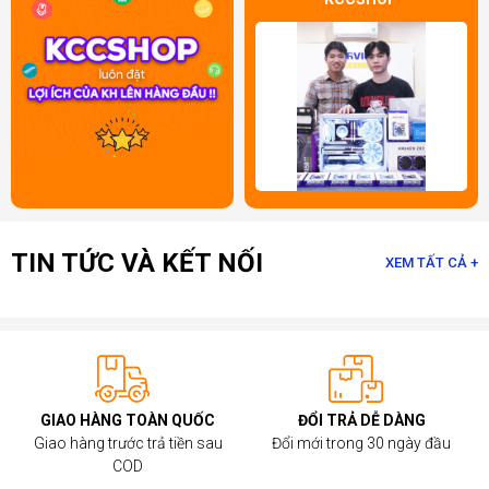
Hà Nội, TP.HCM. Với phương châm luôn đặt sự hài long
của khách hàng lên hàng đầu, chúng tôi mong muốn đen tới
cho khách hàng những trải nghiệm mua sắm tuyệt vời nhất.
Ngoài sản phẩm
Màn hình Gigabyte AORUS FI27Q
thì
KCCShop còn có rất nhiều sản phẩm
Màn hình
Gigabyte
chính hãng khác. Hãy liên hệ ngay với chúng tôi
qua Hotline 0912.074.444 (HN), 0966.666.308 (HCM) hoặc
truy cập
https://kccshop.vn/
để được tư vấn và mua những
sản phẩm ưng ý với giá tốt nhất.
TIN TỨC VÀ KẾT NỐI
XEM TẤT CẢ +
GIAO HÀNG TOÀN QUỐC
ĐỔI TRẢ DỄ DÀNG
Giao hàng trước trả tiền sau
Đổi mới trong 30 ngày đầu
COD