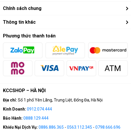
Hướng dẫn mua hàng online
Chính sách chung
Thông tin liên hệ
Chính sách trả góp
Nội quy kccshop
Chính sách bảo hành
Thông tin khác
Yêu cầu báo giá
Chính sách đổi trả
Xây dựng cấu hình
Fan Page KCCSHOP
Phương thức thanh toán
Chính sách vận chuyển
SĐT: 0912.074.444 (8:00 - 20:00)
Chính sách bảo mật thông tin
Email: khanhchungcomputer@gmail.com
KCCSHOP – HÀ NỘI
Địa chỉ:
Số 1 phố Yên Lãng, Trung Liệt, Đống Đa, Hà Nội
Kinh Doanh:
0912.074.444
Bảo Hành:
0888.129.444
Khiếu Nại Dịch Vụ:
0886.886.365
-
0563.112.345
-
0798.666.696