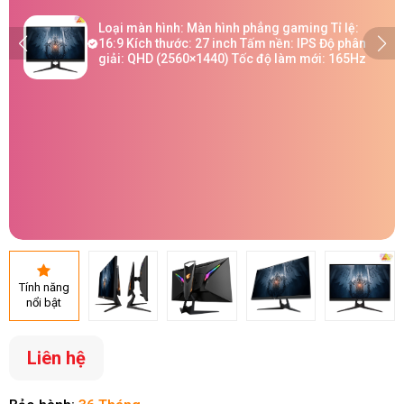
Loại màn hình: Màn hình phẳng gaming Tỉ lệ:
16:9 Kích thước: 27 inch Tấm nền: IPS Độ phân
giải: QHD (2560×1440) Tốc độ làm mới: 165Hz
Tính năng
nổi bật
Liên hệ