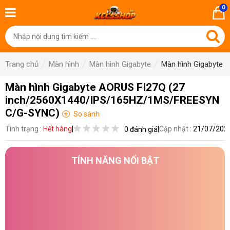
0
Trang chủ
Màn hình
Màn hình Gigabyte
Màn hình Gigabyte
Màn hình Gigabyte AORUS FI27Q (27
inch/2560X1440/IPS/165HZ/1MS/FREESYN
C/G-SYNC)
+
So sánh
Tình trạng :
Hết hàng
|
|
Cập nhật :
21/07/202
0 đánh giá
TÍNH NĂNG NỔI BẬT