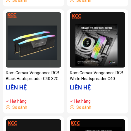
+
+
So sánh
So sánh
Ram Corsair Vengeance RGB
Ram Corsair Vengeance RGB
Black Heatspreader C40 32GB
White Heatspreader C40
(2x16GB) 6000 MHz DDR5
32GB (2x16GB) 6000 MHz
LIÊN HỆ
LIÊN HỆ
(CMH32GX5M2B6000C40)
DDR5
(CMH32GX5M2B6000C40W)
✓ Hết hàng
✓ Hết hàng
+
+
So sánh
So sánh