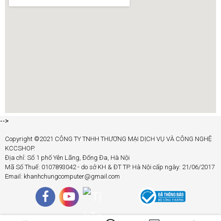
-->
Copyright ©2021 CÔNG TY TNHH THƯƠNG MẠI DỊCH VỤ VÀ CÔNG NGHỆ
KCCSHOP.
Địa chỉ: Số 1 phố Yên Lãng, Đống Đa, Hà Nội
Mã Số Thuế: 0107893042 - do sở KH & ĐT TP. Hà Nội cấp ngày: 21/06/2017
Email: khanhchungcomputer@gmail.com
Tóm lại, dòng sản phẩm RAM Corsair không chỉ là một
giải pháp tuyệt vời để nâng cấp hiệu suất máy tính, mà còn
mang đến một trải nghiệm đẳng cấp với tốc độ, hiệu năng
và ánh sáng RGB độc đáo. Với sự cam kết về chất lượng