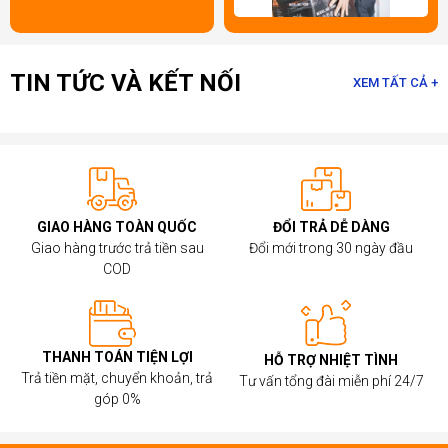
TIN TỨC VÀ KẾT NỐI
XEM TẤT CẢ +
GIAO HÀNG TOÀN QUỐC
ĐỔI TRẢ DỄ DÀNG
Giao hàng trước trả tiền sau
Đổi mới trong 30 ngày đầu
COD
THANH TOÁN TIỆN LỢI
HỖ TRỢ NHIỆT TÌNH
Trả tiền mặt, chuyển khoản, trả
Tư vấn tổng đài miễn phí 24/7
góp 0%
Một trong những điểm mạnh của
Bộ nhớ trong Corsair
là
tốc độ và khả năng ép xung cao. Corsair sản xuất RAM với