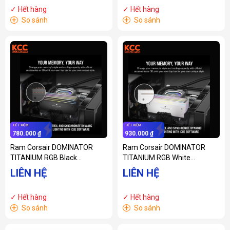
(CMP32GX5M2X7000C34)
(CMH32GX5M2B5200C40W)
✓ Hết hàng
✓ Hết hàng
+
+
So sánh
So sánh
TIẾT KIỆM
TIẾT KIỆM
780.000 ₫
930.000 ₫
Ram Corsair DOMINATOR
Ram Corsair DOMINATOR
TITANIUM RGB Black
TITANIUM RGB White
Heatspreader C34 32GB
Heatspreader C34 32GB
LIÊN HỆ
LIÊN HỆ
(2x16GB) 7200 MHz DDR5
(2x16GB) 7200 MHz DDR5
(CMP32GX5M2X7200C34)
(CMP32GX5M2X7200C34W)
✓ Hết hàng
✓ Hết hàng
+
+
So sánh
So sánh