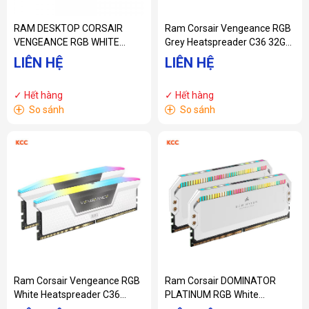
RAM DESKTOP CORSAIR
Ram Corsair Vengeance RGB
VENGEANCE RGB WHITE
Grey Heatspreader C36 32GB
HEATSPREADER 32GB
(2x16GB) 6000 MHz DDR5
LIÊN HỆ
LIÊN HỆ
(2X16GB) DDR5 5600MHZ
AMD EXPO & Intel XMP
(CMH32GX5M2B5600C40W)
(CMH32GX5M2E6000Z36)
✓ Hết hàng
✓ Hết hàng
+
+
So sánh
So sánh
Ram Corsair Vengeance RGB
Ram Corsair DOMINATOR
White Heatspreader C36
PLATINUM RGB White
32GB (2x16GB) 6000 MHz
Heatspreader C36 32GB