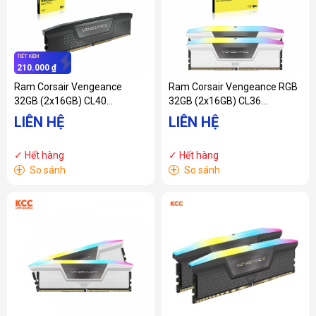
TIẾT KIỆM
210.000 ₫
Ram Corsair Vengeance
Ram Corsair Vengeance RGB
32GB (2x16GB) CL40
32GB (2x16GB) CL36
5600MHz DDR5 Black
6000MHz DDR5 White
LIÊN HỆ
LIÊN HỆ
(CMK32GX5M2B5600C40)
(CMH32GX5M2E6000C36W)
✓ Hết hàng
✓ Hết hàng
+
+
So sánh
So sánh