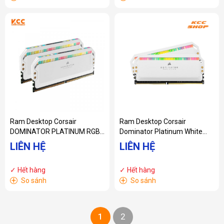
Ram Desktop Corsair
Ram Desktop Corsair
DOMINATOR PLATINUM RGB
Dominator Platinum White
White Heatspreader
RGB
LIÊN HỆ
LIÊN HỆ
(CMT32GX5M2B5600C36W)
(CMT32GX4M2E3200C16W)
32GB (2x16GB) DDR5
32GB (2x16G) DDR4 3200MHz
✓ Hết hàng
✓ Hết hàng
5600Mhz
+
+
So sánh
So sánh
1
2