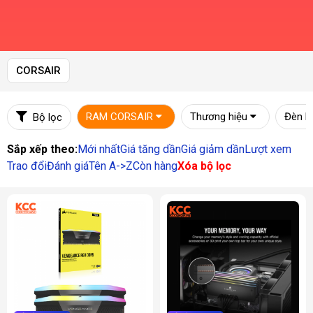
CORSAIR
RAM CORSAIR
Thương hiệu
Đèn L
Bộ lọc
Sắp xếp theo:
Mới nhất
Giá tăng dần
Giá giảm dần
Lượt xem
Trao đổi
Đánh giá
Tên A->Z
Còn hàng
Xóa bộ lọc