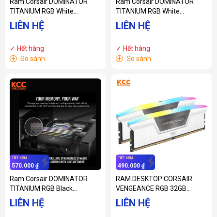
Ram Corsair DOMINATOR
Ram Corsair DOMINATOR
TITANIUM RGB White
TITANIUM RGB White
Heatspreader C32 32GB
Heatspreader C32 32GB
LIÊN HỆ
LIÊN HỆ
(2x16GB) 6400 MHz DDR5
(2x16GB) 6600 MHz DDR5
(CMP32GX5M2B6400C32W)
(CMP32GX5M2X6600C32W)
✓ Hết hàng
✓ Hết hàng
+
+
So sánh
So sánh
TIẾT KIỆM
TIẾT KIỆM
570.000 ₫
490.000 ₫
Ram Corsair DOMINATOR
RAM DESKTOP CORSAIR
TITANIUM RGB Black
VENGEANCE RGB 32GB
Heatspreader C34 32GB
(2x16GB) DDR5 DRAM
LIÊN HỆ
LIÊN HỆ
(2x16GB) 7000 MHz DDR5
5200MHz C40