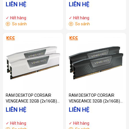
Heatspreader C34 32GB
(2x16GB) DDR5 DRAM
LIÊN HỆ
LIÊN HỆ
(2x16GB) 7000 MHz DDR5
5200MHz C40
(CMP32GX5M2X7000C34W)
(CMH32GX5M2B5200C40)
✓ Hết hàng
✓ Hết hàng
+
+
So sánh
So sánh
RAM DESKTOP CORSAIR
RAM DESKTOP CORSAIR
VENGEANCE 32GB (2x16GB)
VENGEANCE 32GB (2x16GB)
DDR5 DRAM 5600MHz C36 -
DDR5 DRAM 6800MHz C40 -
LIÊN HỆ
LIÊN HỆ
White
Black
(CMK32GX5M2B5600C36W)
(CMK32GX5M2B6800C40)
✓ Hết hàng
✓ Hết hàng