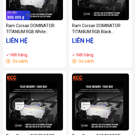
TIẾT KIỆM
890.000 ₫
Ram Corsair DOMINATOR
Ram Corsair DOMINATOR
TITANIUM RGB White
TITANIUM RGB Black
Heatspreader C30 32GB
Heatspreader C32 32GB
LIÊN HỆ
LIÊN HỆ
(2x16GB) 6000 MHz DDR5
(2x16GB) 6400 MHz DDR5
(CMP32GX5M2B6000C30W)
(CMP32GX5M2B6400C32)
✓ Hết hàng
✓ Hết hàng
+
+
So sánh
So sánh