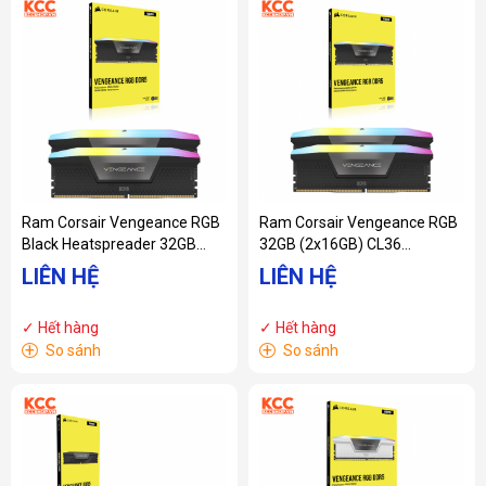
Ram Corsair Vengeance RGB
Ram Corsair Vengeance RGB
Black Heatspreader 32GB
32GB (2x16GB) CL36
(2x16GB) 5600MHZ DDR5
6000MHz DDR5 Black
LIÊN HỆ
LIÊN HỆ
(CMH32GX5M2B5600C40)
(CMH32GX5M2E6000C36)
✓ Hết hàng
✓ Hết hàng
+
+
So sánh
So sánh