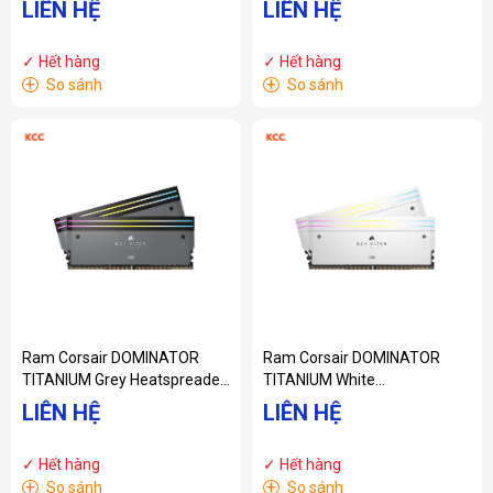
LIÊN HỆ
LIÊN HỆ
DDR5 AMD EXPO & Intel XMP
(2x16GB) 6000 MHz DDR5
(CMH32GX5M2E6000Z36W)
(CMT32GX5M2X6000C36W)
✓ Hết hàng
✓ Hết hàng
+
+
So sánh
So sánh
Ram Corsair DOMINATOR
Ram Corsair DOMINATOR
TITANIUM Grey Heatspreader
TITANIUM White
C30 32GB (2x16GB) 6000
Heatspreader C30 32GB
LIÊN HỆ
LIÊN HỆ
MHz DDR5 AMD EXPO & Intel
(2x16GB) 6000 MHz DDR5
XMP
AMD EXPO & Intel XMP
✓ Hết hàng
✓ Hết hàng
(CMP32GX5M2B6000Z30)
(CMP32GX5M2B6000Z30W)
+
+
So sánh
So sánh