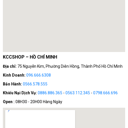
KCCSHOP – HỒ CHÍ MINH
Địa chỉ:
75 Nguyễn Kim, Phường Diên Hồng, Thành Phố Hồ Chí Minh
Bên cạnh đó, Corsair cũng chú trọng đến độ tin cậy và bền
Kinh Doanh:
096.666.6308
bỉ của sản phẩm. RAM Corsair được chế tạo từ các linh
Bảo Hành:
0566.578.555
kiện chất lượng cao và trải qua quá trình kiểm tra nghiêm
ngặt để đảm bảo hoạt động ổn định và bền vững. Điều này
Khiếu Nại Dịch Vụ:
0886.886.365
-
0563.112.345
-
0798.666.696
mang lại cho người dùng sự an tâm khi sử dụng sản phẩm
Open :
08H30 - 20H00 Hàng Ngày
của Corsair và đảm bảo rằng họ có một bộ nhớ mạnh mẽ
và đáng tin cậy.