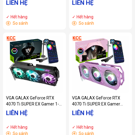
LIÊN HỆ
LIÊN HỆ
✓ Hết hàng
✓ Hết hàng
+
+
So sánh
So sánh
VGA GALAX GeForce RTX
VGA GALAX GeForce RTX
4070 Ti SUPER EX Gamer 1-
4070 Ti SUPER EX Gamer
Click OC
Pink 1-Click OC
LIÊN HỆ
LIÊN HỆ
✓ Hết hàng
✓ Hết hàng
+
+
So sánh
So sánh