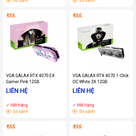
+
+
So sánh
So sánh
VGA GALAX RTX 4070 EX
VGA GALAX RTX 4070 1-Click
Gamer Pink 12GB
OC White 3X 12GB
LIÊN HỆ
LIÊN HỆ
✓ Hết hàng
✓ Hết hàng
+
+
So sánh
So sánh