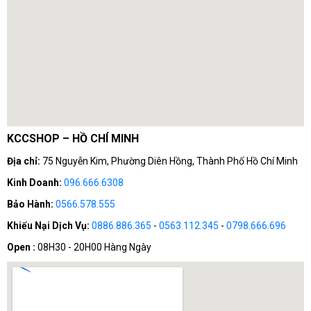
đa dụng, VGA Galax là lựa chọn hàng đầu. Hãy để
VGA
Galax
mang bạn vào một thế giới mới, nơi sự sáng tạo và
hiệu năng gặp gỡ, và bạn sẽ không bao giờ thất vọng.
KCCSHOP – HỒ CHÍ MINH
Địa chỉ:
75 Nguyễn Kim, Phường Diên Hồng, Thành Phố Hồ Chí Minh
Kinh Doanh:
096.666.6308
Bảo Hành:
0566.578.555
Khiếu Nại Dịch Vụ:
0886.886.365
-
0563.112.345
-
0798.666.696
Open :
08H30 - 20H00 Hàng Ngày
Hãy đến ngay
KCCShop
để có thể sắm cho mình một
chiếc
VGA Galax
hoàn hảo cho bộ PC của mình nhé!