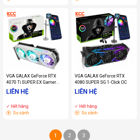
VGA GALAX GeForce RTX
VGA GALAX GeForce RTX
4070 Ti SUPER EX Gamer
4080 SUPER SG 1-Click OC
White 1-Click OC
LIÊN HỆ
LIÊN HỆ
✓ Hết hàng
✓ Hết hàng
+
+
So sánh
So sánh
1
2
3