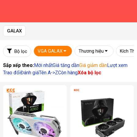
GALAX
VGA GALAX
Thương hiệu
Kích Th
Bộ lọc
Sắp xếp theo:
Mới nhất
Giá tăng dần
Giá giảm dần
Lượt xem
Trao đổi
Đánh giá
Tên A->Z
Còn hàng
Xóa bộ lọc