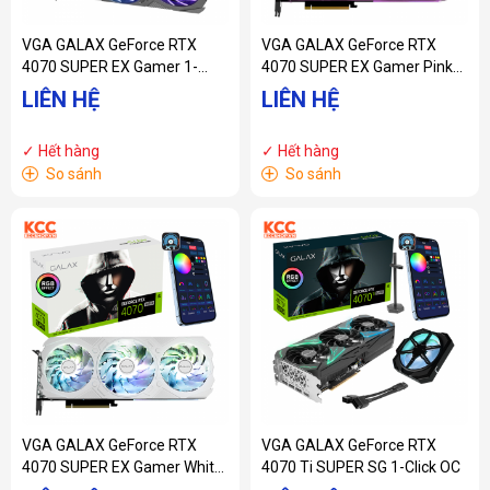
VGA GALAX GeForce RTX
VGA GALAX GeForce RTX
4070 SUPER EX Gamer 1-
4070 SUPER EX Gamer Pink
Click OC
1-Click OC
LIÊN HỆ
LIÊN HỆ
✓ Hết hàng
✓ Hết hàng
+
+
So sánh
So sánh
VGA GALAX GeForce RTX
VGA GALAX GeForce RTX
4070 SUPER EX Gamer White
4070 Ti SUPER SG 1-Click OC
1-Click OC