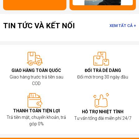
TIN TỨC VÀ KẾT NỐI
XEM TẤT CẢ +
GIAO HÀNG TOÀN QUỐC
ĐỔI TRẢ DỄ DÀNG
Giao hàng trước trả tiền sau
Đổi mới trong 30 ngày đầu
COD
Hiệu Năng Không Giới Hạn - Sẵn Sàng Đối Đầu
Mọi Thử Thách
Với sứ mệnh mang lại trải nghiệm chơi game và làm việc
THANH TOÁN TIỆN LỢI
HỖ TRỢ NHIỆT TÌNH
tối ưu nhất, dòng sản phẩm
Card Galax
được trang bị các
Trả tiền mặt, chuyển khoản, trả
Tư vấn tổng đài miễn phí 24/7
công nghệ hàng đầu trong ngành công nghệ đồ họa. Hiệu
góp 0%
năng vượt trội của
VGA Galax
đảm bảo rằng bạn có thể
đối mặt với mọi thử thách đồ họa và game một cách dễ