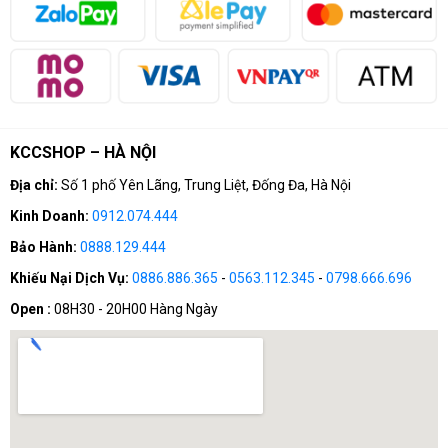
Email: khanhchungcomputer@gmail.com
KCCSHOP – HÀ NỘI
Địa chỉ:
Số 1 phố Yên Lãng, Trung Liệt, Đống Đa, Hà Nội
Kinh Doanh:
0912.074.444
Bảo Hành:
0888.129.444
Khiếu Nại Dịch Vụ:
0886.886.365
-
0563.112.345
-
0798.666.696
Open :
08H30 - 20H00 Hàng Ngày
Tổng quan
Dòng sản phẩm
VGA Galax
đã và đang chứng tỏ sự xuất
sắc trong việc kết hợp giữa thiết kế đột phá, hiệu năng
vượt trội và khả năng sáng tạo không giới hạn. Đối với
những ai đang tìm kiếm một giải pháp đồ họa mạnh mẽ và