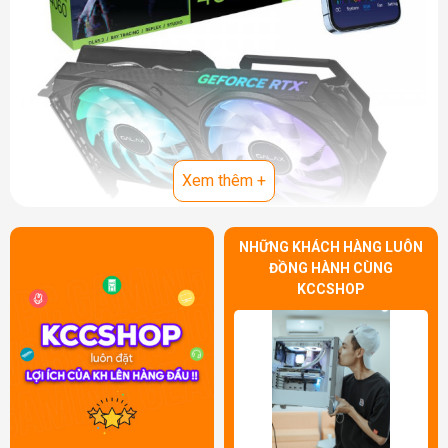
Xem thêm +
NHỮNG KHÁCH HÀNG LUÔN
Vượt Qua Giới Hạn - Thiết Kế Đột Phá
ĐỒNG HÀNH CÙNG
Dòng sản phẩm
Card màn hình Galax
không chỉ là một
KCCSHOP
bộ phận của máy tính, mà còn là một tác phẩm nghệ thuật
kỹ thuật. Thiết kế đột phá, tinh tế và hiện đại đã biến
VGA
Galax
trở thành một điểm nhấn nổi bật trong mọi bộ máy
tính. Kết hợp giữa hiệu suất vượt trội và vẻ đẹp thẩm mỹ,
VGA Galax
không chỉ đáp ứng được nhu cầu của game
thủ chuyên nghiệp mà còn thu hút mọi ánh nhìn từ người
dùng yêu thích sự sang trọng.