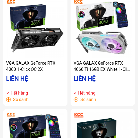
VGA GALAX GeForce RTX
VGA GALAX GeForce RTX
4060 1-Click OC 2X
4060 Ti 16GB EX White 1-Click
OC
LIÊN HỆ
LIÊN HỆ
✓ Hết hàng
✓ Hết hàng
+
+
So sánh
So sánh