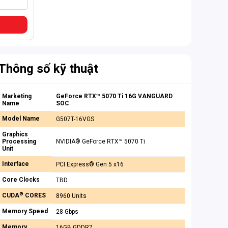
Thông số kỹ thuật
Marketing
GeForce RTX™ 5070 Ti 16G VANGUARD
Name
SOC
Model Name
G507T-16VGS
Graphics
Processing
NVIDIA® GeForce RTX™ 5070 Ti
Unit
Interface
PCI Express® Gen 5 x16
Core Clocks
TBD
®
CUDA
CORES
8960 Units
Memory Speed
28 Gbps
Memory
16GB GDDR7