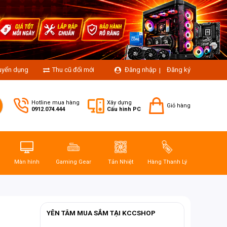
uyển dụng
Thu cũ đổi mới
Đăng nhập
Đăng ký
|
Hotline mua hàng
Xây dựng
Giỏ hàng
0912.074.444
Cấu hình PC
Màn hình
Gaming Gear
Tản Nhiệt
Hàng Thanh Lý
YÊN TÂM MUA SẮM TẠI KCCSHOP