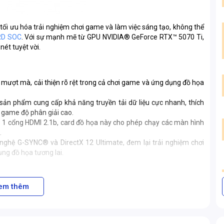
ối ưu hóa trải nghiệm chơi game và làm việc sáng tạo, không thể
RD SOC
. Với sự mạnh mẽ từ GPU NVIDIA® GeForce RTX™ 5070 Ti,
nét tuyệt vời.
mượt mà, cải thiện rõ rệt trong cả chơi game và ứng dụng đồ họa
 sản phẩm cung cấp khả năng truyền tải dữ liệu cực nhanh, thích
 game độ phân giải cao.
và 1 cổng HDMI 2.1b, card đồ họa này cho phép chạy các màn hình
.
 nghệ G-SYNC® và DirectX 12 Ultimate, đem lại trải nghiệm chơi
ng đồ họa tương lai.
em thêm
i dung, GeForce RTX™ 5070 Ti 16G VANGUARD SOC đáp ứng nhanh
 siêu sắc nét, mượt mà và không giật lag ở độ phân giải 4K hoặc