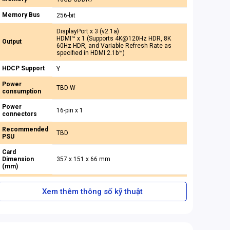
Memory Bus
256-bit
DisplayPort x 3 (v2.1a)
HDMI™ x 1 (Supports 4K@120Hz HDR, 8K
Output
60Hz HDR, and Variable Refresh Rate as
specified in HDMI 2.1b™)
HDCP Support
Y
Power
TBD W
consumption
Power
16-pin x 1
connectors
Recommended
TBD
PSU
Card
Dimension
357 x 151 x 66 mm
(mm)
Weight (Card /
TBD g / TBD g
Package)
Xem thêm thông số kỹ thuật
DirectX
Version
12 Ultimate
Support