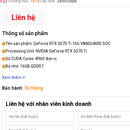
hàng
|
Thương hiệu :
MSI
|
Cập nhật :
23/01/2026
Liên hệ
Thông số sản phẩm
Tên sản phẩm: GeForce RTX 5070 Ti 16G VANGUARD SOC
Processing Unit: NVIDIA GeForce RTX 5070 Ti
Số CUDA Cores: 8960 đơn vị
Bộ nhớ: 16GB GDDR7
Tốc độ bộ nhớ: 28 Gbps
Xem thêm
Giao diện: PCI Express Gen 5 x16
Bảo hành:
36 tháng
Hỗ trợ độ phân giải tối đa: 7680 x 4320
Liên hệ với nhân viên kinh doanh