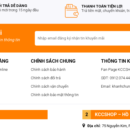
I TRẢ DỄ DÀNG
THANH TOÁN TIỆN LỢI
i mới trong 15 ngày đầu
Trả tiền mặt, chuyển khoản, t
i
ận thông tin
HÀNG
CHÍNH SÁCH CHUNG
THÔNG TIN 
nline
Chính sách bảo hành
Fan Page KCCS
Chính sách đổi trả
SĐT: 0912.074.444
Chính sách vận chuyển
Email: khanhchu
Chính sách bảo mật thông tin
2
KCCSHOP – HỒ 
Địa chỉ:
75 Nguyễn Kim, 