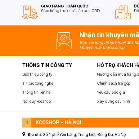
GIAO HÀNG TOÀN QUỐC
ĐỔ
Giao hàng trước trả tiền sau COD
Đổ
Nhận tin khuyến mã
Bạn vui lòng để lại Email để nh
khuyến mãi từ Kccshop
THÔNG TIN CÔNG TY
HỖ TRỢ KHÁCH 
Giới thiệu công ty
Hướng dẫn mua hàng o
Tin tức công nghệ
Chính sách trả góp
Thông tin liên hệ
Yêu cầu báo giá
Nội quy kccshop
Xây dựng cấu hình
1
KCCSHOP – HÀ NỘI
Địa chỉ:
Số 1 phố Yên Lãng, Trung Liệt, Đống Đa, Hà Nội