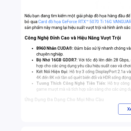
Nếu bạn đang tìm kiếm một giải pháp đồ họa hàng đầu để t
bỏ qua
Card đồ họa GeForce RTX™ 5070 Ti 16G VANGUA
sản phẩm này mang lại hiệu suất vượt trội và hình ảnh sắc 
Công Nghệ Đỉnh Cao và Hiệu Năng Vượt Trội
8960 Nhân CUDA®:
Đảm bảo xử lý nhanh chóng và 
chuyên nghiệp.
Bộ Nhớ 16GB GDDR7:
Với tốc độ lên đến 28 Gbps,
hợp cho các ứng dụng yêu cầu hiệu suất cao và chơi
Kết Nối Hiện Đại:
Hỗ trợ 3 cổng DisplayPort 2.1a 
4K đến 8K với tần số quét biến đổi và HDR sống động
Tương Thích Công Nghệ Tiên Tiến:
Hỗ trợ công
game mượt mà và tích hợp sẵn sàng cho các ứng dụ
Ứng Dụng Đa Dạng Cho Mọi Nhu Cầu
X
Dù bạn là game thủ chuyên nghiệp hay nhà sáng tạo nộ
chóng mọi yêu cầu:
Chơi Game Độ Phân Giải Cao:
Tận hưởng hình ảnh