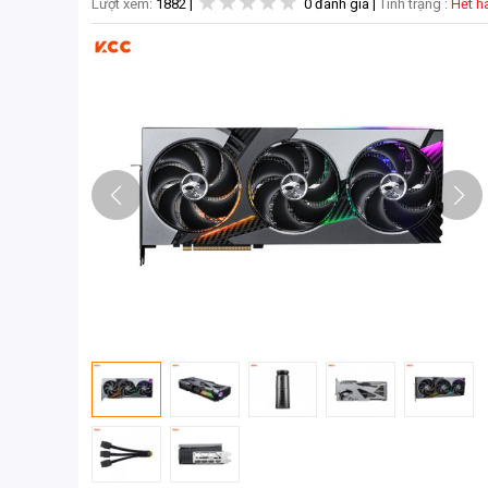
Lượt xem:
1882
|
0 đánh giá
|
Tình trạng :
Hết 