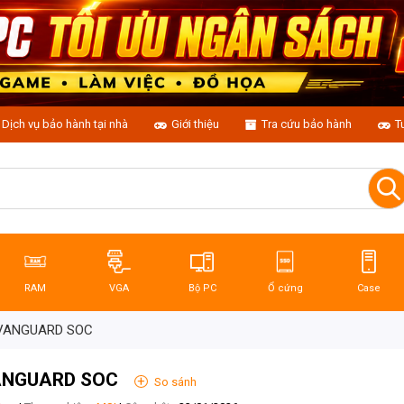
Dịch vụ bảo hành tại nhà
Giới thiệu
Tra cứu bảo hành
T
RAM
VGA
Bộ PC
Ổ cứng
Case
G VANGUARD SOC
VANGUARD SOC
+
So sánh