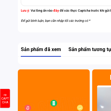
Lưu ý:
Vui lòng ấn vào
đây
để xác thực Captcha trước khi gửi 
Để gửi bình luận, bạn cần nhập tối các trường có *
Cánh quạt tốc độ
Cánh quạt vận tốc góc cung cấp hai lớp áp suất k
Sản phẩm đã xem
Sản phẩm tương t
ngoài của quạt Hướng trục, dẫn đến áp suất không 
hơn tới 19% để vận hành êm hơn và mát hơn khi so sá
re
CAPT
Ống dẫn nhiệt tổng hợp được tối ưu hóa
CHA
Các ống dẫn nhiệt composite trên
PULSE Radeon R