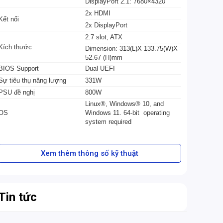
DisplayPort 2.1: 7680×4320
2x HDMI
Kết nối
2x DisplayPort
2.7 slot, ATX
Kích thước
Dimension: 313(L)X 133.75(W)X
52.67 (H)mm
BIOS Support
Dual UEFI
Sự tiêu thụ năng lượng
331W
PSU đề nghị
800W
Linux®, Windows® 10, and
OS
Windows 11. 64-bit operating
system required
Xem thêm thông số kỹ thuật
Tin tức