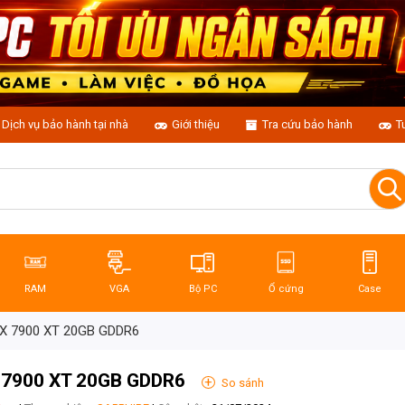
Dịch vụ bảo hành tại nhà
Giới thiệu
Tra cứu bảo hành
T
RAM
VGA
Bộ PC
Ổ cứng
Case
X 7900 XT 20GB GDDR6
 7900 XT 20GB GDDR6
+
So sánh