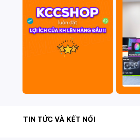
biệt với luồng nhiệt tối ưu, giúp tản nhiệt hiệu quả 
Hỗ trợ card đồ họa
Đi kèm với một giá đỡ VGA
Sapphire PULSE Rade
cắm PCIe.
TIN TỨC VÀ KẾT NỐI
KCCShop
là nhà cung cấp các sản phẩm
Màn hìn
Gaming
… chính hãng cùng với giá cả hợp lý, chất l