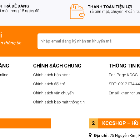
i mong muốn đen tới cho khách hàng những trải nghiệm mua
I TRẢ DỄ DÀNG
THANH TOÁN TIỆN LỢI
i mới trong 15 ngày đầu
Trả tiền mặt, chuyển khoản, t
e PULSE Radeon RX 7900 XT 20GB GDDR6
thì KCCShop
 hãng khác. Hãy liên hệ ngay với chúng tôi qua Hotline
 cập
https://kccshop.vn/
để được tư vấn và mua những sản
i
ận thông tin
HÀNG
CHÍNH SÁCH CHUNG
THÔNG TIN 
nline
Chính sách bảo hành
Fan Page KCCS
Chính sách đổi trả
SĐT: 0912.074.444
Chính sách vận chuyển
Email: khanhchu
Chính sách bảo mật thông tin
2
KCCSHOP – HỒ 
Địa chỉ:
75 Nguyễn Kim, 