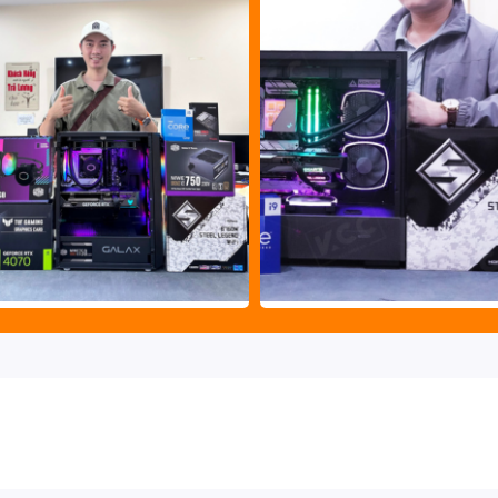
và đồng đều cho toàn bộ mô-đun làm mát.
on RX 7900 XT
để giữ card đồ họa ở đúng vị trí trên Khe
h máy tính cao cấp
,
PC Gaming
,
CPU-Bộ vi xử lý
,
Laptop
ượng hàng đầu tại Hà Nội, TP.HCM. Với phương châm luôn đặt