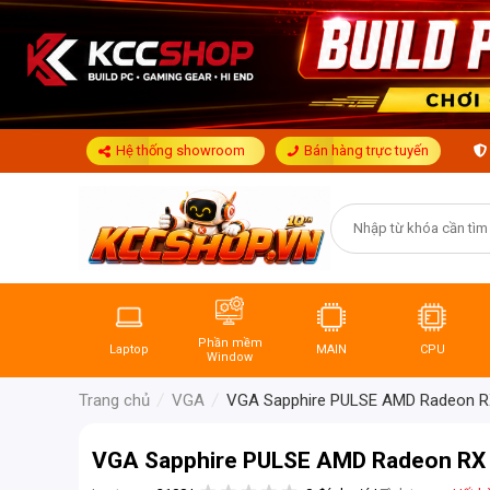
Hệ thống showroom
Bán hàng trực tuyến
Phần mềm
Laptop
MAIN
CPU
Window
Trang chủ
VGA
VGA Sapphire PULSE AMD Radeon R
VGA Sapphire PULSE AMD Radeon RX