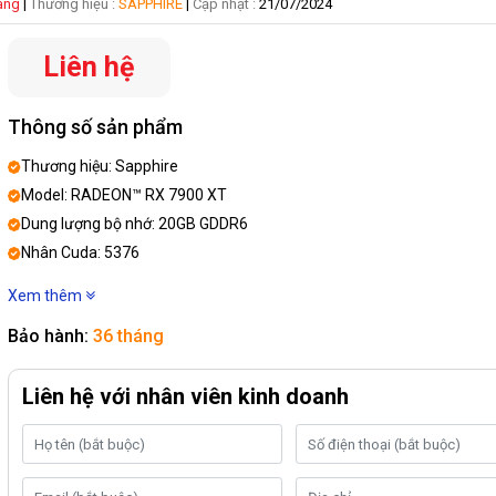
hàng
|
Thương hiệu :
SAPPHIRE
|
Cập nhật :
21/07/2024
Liên hệ
Thông số sản phẩm
Thương hiệu: Sapphire
Model: RADEON™ RX 7900 XT
Dung lượng bộ nhớ: 20GB GDDR6
Nhân Cuda: 5376
GPU: Boost Clock: Up to 2450 MHz
Xem thêm
GPU: Game Clock: Up to 2075 MHz
Bảo hành:
36 tháng
Kết nối: DisplayPort x 2/ HDMI x 2
Liên hệ với nhân viên kinh doanh