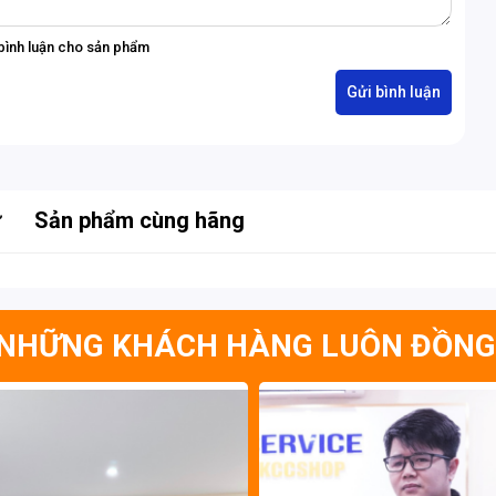
bình luận cho sản phẩm
hông khí hướng xuống, cùng với áp suất không khí ở vòng
ự
Sản phẩm cùng hãng
khí hướng xuống cao hơn tới 44% và luồng không khí nhiều
nh với các thế hệ trước.
NHỮNG KHÁCH HÀNG LUÔN ĐỒNG
X 7900 XT
được tinh chỉnh cho từng thiết kế làm mát riêng