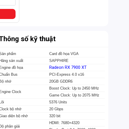
Thông số kỹ thuật
Sản phẩm
Card đồ họa VGA
Hãng sản xuất
SAPPHIRE
Radeon RX 7900 XT
Engine đồ họa
Chuẩn Bus
PCI-Express 4.0 x16
Bộ nhớ
20GB GDDR6
Boost Clock: Up to 2450 MHz
Engine Clock
Game Clock: Up to 2075 MHz
Lõi
5376 Units
Clock bộ nhớ
20 Gbps
Giao diện bộ nhớ
320 bit
HDMI: 7680×4320
Độ phân giải