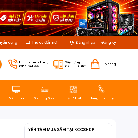
uyển dụng
Thu cũ đổi mới
Đăng nhập
Đăng ký
|
Hotline mua hàng
Xây dựng
Giỏ hàng
0912.074.444
Cấu hình PC
Màn hình
Gaming Gear
Tản Nhiệt
Hàng Thanh Lý
YÊN TÂM MUA SẮM TẠI KCCSHOP