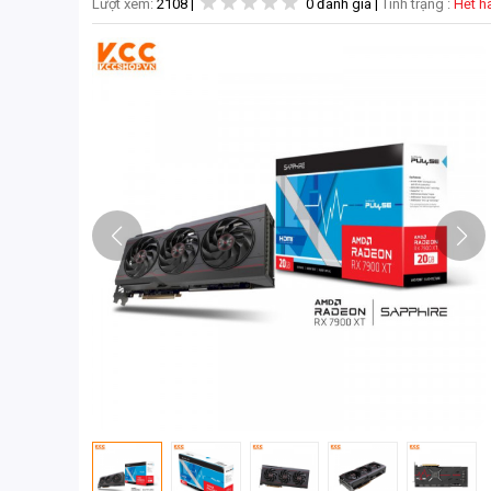
Lượt xem:
2108
|
0 đánh giá
|
Tình trạng :
Hết 