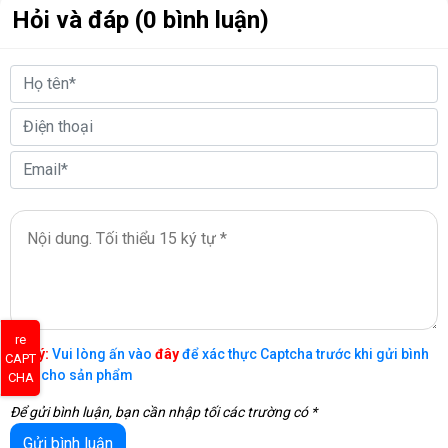
với hầu hết các cooler tower
Hỏi và đáp (0 bình luận)
Hệ thống quạt linh hoạt cho phép lắp đặt:
Mặt trước: 3 quạt 120mm hoặc 3 quạt 140mm
Mặt trên: 3 quạt 120mm hoặc 2 quạt 140mm
Mặt sau: 1 quạt 120mm hoặc 1 quạt 140mm
🔌 Khả Năng Tương Thích và Mở Rộng
re
Lưu ý:
Vui lòng ấn vào
đây
để xác thực Captcha trước khi gửi bình
CAPT
luận cho sản phẩm
CHA
Để gửi bình luận, bạn cần nhập tối các trường có *