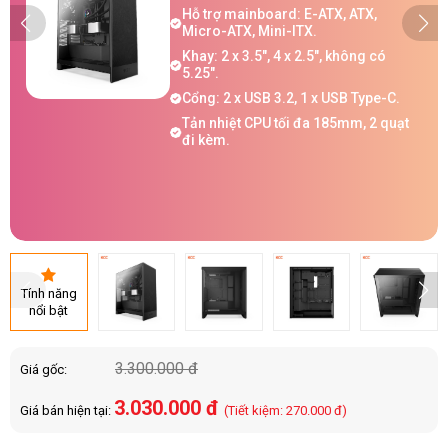
Hỗ trợ mainboard: E-ATX, ATX,
Micro-ATX, Mini-ITX.
Khay: 2 x 3.5", 4 x 2.5", không có
5.25".
Cổng: 2 x USB 3.2, 1 x USB Type-C.
Tản nhiệt CPU tối đa 185mm, 2 quạt
đi kèm.
Tính năng
nổi bật
3.300.000 đ
Giá gốc:
3.030.000 đ
Giá bán hiện tại:
(Tiết kiệm: 270.000 đ)