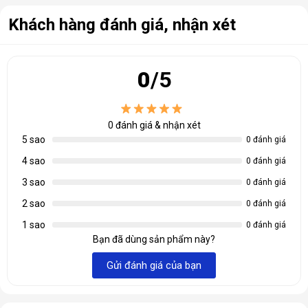
Số quạt phía trước của case:
3 x 120mm / 3 x 140mm
Khách hàng đánh giá, nhận xét
Số quạt phía trên của case:
3 x 120mm / 2 x 140mm
Số quạt phía sau của case:
1 x 120mm / 1 x 140mm
0
/5
Số quạt tặng kèm cùng case:
2
Số quạt bên hông của case:
N/A
0
đánh giá & nhận xét
Số quạt phía dưới của case:
N/A
5 sao
0 đánh giá
Số slot PCI của case:
7
4 sao
0 đánh giá
Phụ kiện đi kèm case:
2 FAN
3 sao
0 đánh giá
Kích thước + Khối lượng
2 sao
550 x 280 x 530 mm - 11.4kg
0 đánh giá
Điểm nổi bật nhất của NZXT H7 FLOW chính là khả năng tản nhiệt
(box) của Case :
đỉnh cao với thiết kế
FLOW
tối ưu hóa luồng khí:
1 sao
0 đánh giá
Kích thước + Khối lượng của
Bạn đã dùng sản phẩm này?
505 x 230 x 480 mm - 10.5kg
Radiator mặt trước:
Hỗ trợ tối đa 420mm cho hiệu suất tản
Case (cm) :
nhiệt cực mạnh
Gửi đánh giá của bạn
Radiator mặt trên:
Tối đa 360mm, lý tưởng cho AIO cooling
Radiator mặt sau:
Tối đa 140mm cho luồng khí thải hiệu quả
Tản nhiệt CPU:
Hỗ trợ chiều cao tối đa 185mm, tương thích