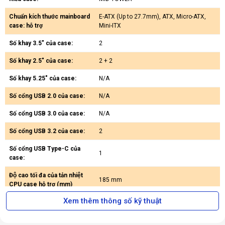
Chuẩn kích thước mainboard
E-ATX (Up to 27.7mm), ATX, Micro-ATX,
case: hỗ trợ
Mini-ITX
Số khay 3.5" của case:
2
Vỏ case NZXT H7 FLOW
được chế tạo từ
thép mạ kẽm
cao cấp,
Số khay 2.5" của case:
2 + 2
đảm bảo độ bền vượt trội và khả năng chống ăn mòn tuyệt vời. Nắp
hông bằng
kính cường lực
không chỉ tạo điểm nhấn thẩm mỹ mà
Số khay 5.25" của case:
N/A
còn cho phép bạn khoe trọn bộ cấu hình bên trong. Với kích thước
Số cổng USB 2.0 của case:
N/A
544mm x 244mm x 468mm
và trọng lượng 11.13kg, case mang đến
sự cân bằng hoàn hảo giữa không gian lắp đặt rộng rãi và kích thước
Số cổng USB 3.0 của case:
N/A
phù hợp cho mọi không gian làm việc.
Số cổng USB 3.2 của case:
2
💨 Hệ Thống Tản Nhiệt Vượt Trội
Số cổng USB Type-C của
1
case:
Độ cao tối đa của tản nhiệt
185 mm
CPU case hỗ trợ (mm)
Xem thêm thông số kỹ thuật
Kích thước két làm mát tối đa
Front:Up to 420 mm Top:Up to 360mm
case hỗ trợ (radiator)
Rear:Up to 140mm