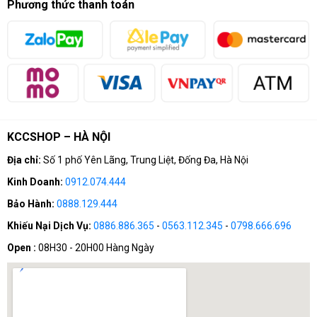
Phương thức thanh toán
Chính sách vận chuyển
SĐT: 0912.074.444 (8:00 - 20:00)
Chính sách bảo mật thông tin
Email: khanhchungcomputer@gmail.com
KCCSHOP – HÀ NỘI
Thiết kế FLOW tối ưu:
Luồng khí được tính toán kỹ lưỡng cho
hiệu suất tản nhiệt tối đa
Địa chỉ:
Số 1 phố Yên Lãng, Trung Liệt, Đống Đa, Hà Nội
Build quality cao cấp:
Thép mạ kẽm và kính cường lực đảm
Kinh Doanh:
0912.074.444
bảo độ bền lâu dài
Tương thích rộng rãi:
Hỗ trợ từ Mini-ITX đến E-ATX, phù hợp
Bảo Hành:
0888.129.444
mọi cấu hình
Cable management tối ưu:
Không gian ẩn dây rộng rãi cho
Khiếu Nại Dịch Vụ:
0886.886.365
-
0563.112.345
-
0798.666.696
build gọn gàng
Open :
08H30 - 20H00 Hàng Ngày
Thiết kế tool-less:
Lắp đặt dễ dàng không cần dụng cụ phức
tạp
🏪 Tại Sao Nên Mua Tại KCCSHOP?