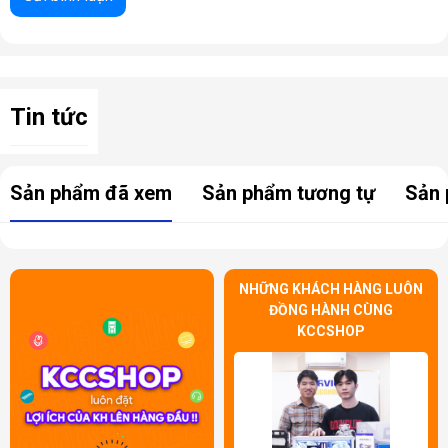
Tin tức
Case hỗ trợ đa dạng chuẩn mainboard từ
Mini-ITX đến E-ATX
(tối
Sản phẩm đã xem
Sản phẩm tương tự
Sản 
đa 27.7mm), đáp ứng mọi nhu cầu build PC từ compact đến high-
end. Với
7 khe PCI
, bạn có thể thoải mái lắp đặt multiple GPU hoặc
các card mở rộng khác. Hệ thống lưu trữ linh hoạt với:
2 khay ổ cứng 3.5 inch cho HDD dung lượng lớn
NHỮNG KHÁCH HÀNG LUÔN
4 khay ổ cứng 2.5 inch cho SSD tốc độ cao
ĐỒNG HÀNH CÙNG
Panel I/O hiện đại bao gồm
2 cổng USB 3.2
và
1 cổng USB Type-C
,
KCCSHOP
đáp ứng nhu cầu kết nối thiết bị thế hệ mới.
🎯 Ứng Dụng Đa Dạng