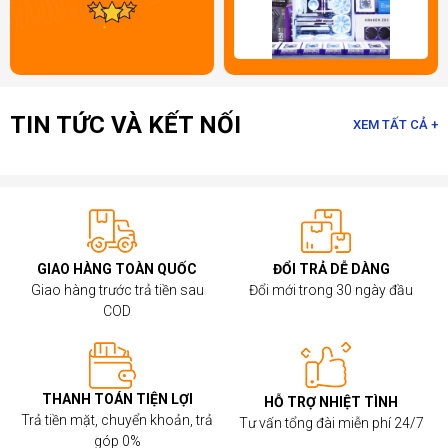
TIN TỨC VÀ KẾT NỐI
XEM TẤT CẢ +
GIAO HÀNG TOÀN QUỐC
ĐỔI TRẢ DỄ DÀNG
Giao hàng trước trả tiền sau
Đổi mới trong 30 ngày đầu
COD
THANH TOÁN TIỆN LỢI
HỖ TRỢ NHIỆT TÌNH
NZXT H7 FLOW ALL BLACK
phù hợp cho nhiều mục đích sử dụng:
Trả tiền mặt, chuyển khoản, trả
Tư vấn tổng đài miễn phí 24/7
góp 0%
Gaming PC:
Tản nhiệt tối ưu cho CPU và GPU high-end