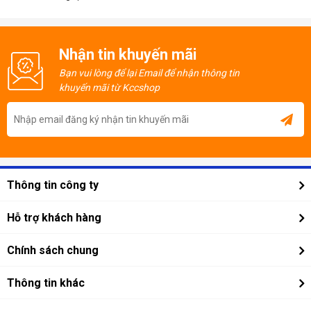
Workstation:
Hỗ trợ multiple GPU cho rendering và AI
computing
Content Creation:
Không gian rộng rãi cho thiết bị lưu trữ và
Nhận tin khuyến mãi
card capture
Enthusiast Build:
Thiết kế premium cho những ai yêu thích
Bạn vui lòng để lại Email để nhận thông tin
tính thẩm mỹ
khuyến mãi từ Kccshop
⭐ Ưu Điểm Nổi Bật
Thông tin công ty
Giới thiệu công ty
Hỗ trợ khách hàng
Tin tức công nghệ
Hướng dẫn mua hàng online
Chính sách chung
Thông tin liên hệ
Chính sách trả góp
Nội quy kccshop
Chính sách bảo hành
Thông tin khác
Yêu cầu báo giá
Chính sách đổi trả
Xây dựng cấu hình
Fan Page KCCSHOP